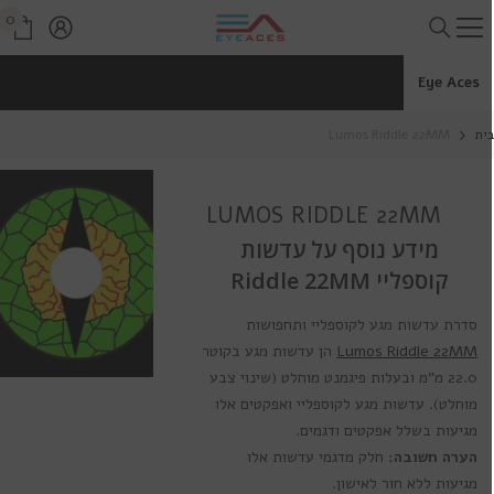
דלג לתוכן
0
0
פרי
Eye Aces
ית
Lumos Riddle 22MM
LUMOS RIDDLE 22MM
מידע נוסף על עדשות
קוספליי Riddle 22MM
סדרת עדשות מגע לקוספליי ותחפושות
Lumos Riddle 22MM
הן עדשות מגע בקוטר
22.0 מ"מ ובעלות פיגמנט מוחלט (שינוי צבע
מוחלט). עדשות מגע לקוספליי ואפקטים אלו
מגיעות בשלל אפקטים ודגמים.
הערה חשובה:
חלק מדגמי עדשות אלו
מגיעות ללא חור לאישון.