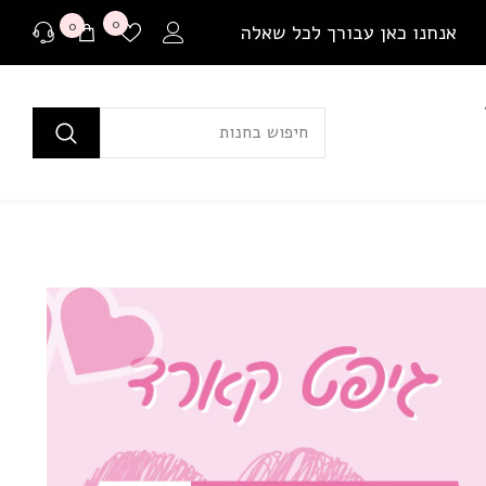
רשימת
0
0
0
אנחנו כאן עבורך לכל שאלה
משאלות
פריטים
ים
לפני רכישה
בכל שאלה או התלבטות ניתן ליצור איתנו קשר במגוון
דרכים שונות.
שאלה למומחים
או לבקר בדף שאלות ותשובות שלנו
יצירת קשר ב Whatsapp
בין אם יש לך צורך בהתייעצות לפני רכישה או בירור
משלוח שמתעכב, ניתן ליצור איתנו קשר ישיר באמצעות
Whatsapp עם כל שאלה או בעיה.