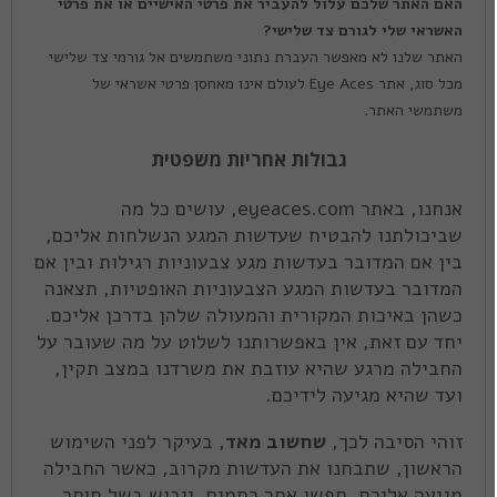
האם האתר שלכם עלול להעביר את פרטי האישיים או את פרטי
האשראי שלי לגורם צד שלישי?
האתר שלנו לא מאפשר העברת נתוני משתמשים אל גורמי צד שלישי
מכל סוג, אתר Eye Aces לעולם אינו מאחסן פרטי אשראי של
משתמשי האתר.
גבולות אחריות משפטית
אנחנו, באתר eyeaces.com, עושים כל מה
שביכולתנו להבטיח שעדשות המגע הנשלחות אליכם,
בין אם המדובר בעדשות מגע צבעוניות רגילות ובין אם
המדובר בעדשות המגע הצבעוניות האופטיות, תצאנה
כשהן באיכות המקורית והמעולה שלהן בדרכן אליכם.
יחד עם זאת, אין באפשרותנו לשלוט על מה שעובר על
החבילה מרגע שהיא עוזבת את משרדנו במצב תקין,
ועד שהיא מגיעה לידיכם.
זוהי הסיבה לכך,
שחשוב מאד
, בעיקר לפני השימוש
הראשון, שתבחנו את העדשות מקרוב, כאשר החבילה
מגיעה אליכם. חפשו אחר כתמים, ייבוש בשל חוסר