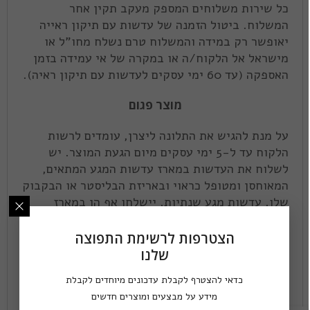
כל שירות משלוחים המספק מעקב תקין אחר
המשלוח. ביטול הזמנה של עדשות עם תיקון ראייה
יאופשר רק במידה והמשלוח טרם נשלח מחו"ל או
מישראל אל הלקוח/ה או במקרה של אי עמידה בזמן
האספקה (עד 60 ימי עסקים לעדשות עם תיקון ראיה).
מוצר פגום
על מנת להגיש את התלונה ליצרן, עומדים לרשות
הלקוח עד ל-5 ימי עסקים מיום הגעת המוצר. יש
לשלוח את העדשות במארז עדשות המגע המתאים,
המאוחסן ומטופל כראוי ובאריזת הבליסטר או הבקבוק
שלו. עדשות מגע שנתיות, יישלחו אף הן במארז
המקורי שלהן.
הצטרפות לרשימת התפוצה
אל החבילה יש לצרף צילום של חשבונית התשלום
שלנו
ומכתב המפרט את מהות התלונה.
כדאי להצטרף לקבלת עדכונים מיוחדים לקבלת
תלונות לגבי עדשות מגע מיובשות, המכילות קרעים,
מידע על מבצעים ומוצרים חדשים