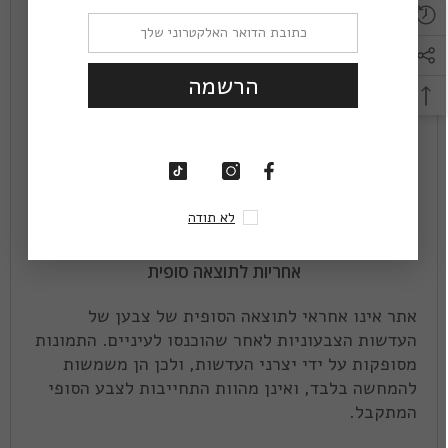
חריצים, פטריות, או עדשות שטופלו באופן חריג ולא
תקין, או עדשות שנעשה בהן שימוש החורג ממטרתן,
לא תטופלנה על ידי היצרן.
הרשמה
כל המוצרים יעברו סריקה מקדימה שתבדוק את
קופסת האחסון, העדשות, החשבונית והמכתב
המצורף.
לרשות החברה עומדים עד ל-30 ימי עסקים לשלוח
אלינו את העדשות החדשות או את העדשות שנשלחו
לא תודה
בצירוף דו"ח הממצאים שלה.
אחריות לתוצאה סופית
אתר אינו אחראי לתוצאה הסופית של צבען של
העדשות הצבעוניות לאחר שהוכנסו לעיניים. התמונות
מסופקות על ידי יצרני העדשות, ולכן הן משמשות
להמחשה בלבד, ואינן מהוות התחייבות לצבע הסופי
המתקבל.