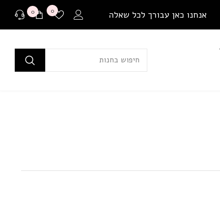
רשימת
0
0
0
אנחנו כאן עבורך לכל שאלה
משאלות
פריטים
ים
לפני רכישה
בכל שאלה או התלבטות ניתן ליצור איתנו קשר במגוון
דרכים שונות.
שאלה למומחים
או לבקר בדף שאלות ותשובות שלנו
יצירת קשר ב Whatsapp
בין אם יש לך צורך בהתייעצות לפני רכישה או בירור
משלוח שמתעכב, ניתן ליצור איתנו קשר ישיר באמצעות
Whatsapp עם כל שאלה או בעיה.