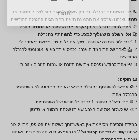
📝 כדי להשתתף בהגרלה כל מה שעליך לעשות הוא לשלוח תמונה או
לא תודה
סרטון ואנחנו נפרסם את התמונה הזאת תחת תגית ההגרלה החודשית.
🎉 אחת לחודש נגריל באופן אקראי את התמונה או הסרטון הזוכה.
🚀 אלו השלבים שעליך לבצע כדי להשתתף בהגרלה:
1. ✅ לשלוח תמונה או סרטון שלך עם כל מוצר שרכשת באתר שלנו.
2. 📩 לאחר שליחת המדיה אנחנו נכניס אותך באופן אוטומטי להגרלה
החודשית.
3. 📢 אחת לחודש נפרסם את שם הזוכה או שמות הזוכים / זוכות.
📜 חוקים:
* 🚫 אפשר להשתתף בהגרלה בתנאי שאותה התמונה לא השתתפה
בהגרלה אחת
* 📆 ניתן לשלוח תמונה 1 בלבד כל חודש לכל השתתפות
* 🎨 יש לשלוח את שם הצבע שאיתו שלחת תמונה או סרטון
במידה ומסיבה מסויימת אין באפשרותך לשלוח את הטופס, ניתן ליצור
איתנו קשר באמצעות Whatsapp או באמצעות שיחה טלפונית, ואנחנו
נצרף אותך להגרלה!