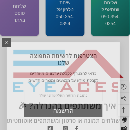
שליחת
שיחת
שליחת
ווטסאפ ל
טלפון אל
טופס
050-354-
050-354-
באתר
0354
0354
הצטרפות לרשימת התפוצה
שלנו
כדאי להצטרף לקבלת עדכונים מיוחדים
לקבלת מידע על מבצעים ומוצרים חדשים
🎉 איך משתתפים בהגרלה? 🎉
הרשמה
🎥 שולחים תמונה או סרטון ומשתתפים אוטומטית!
📸