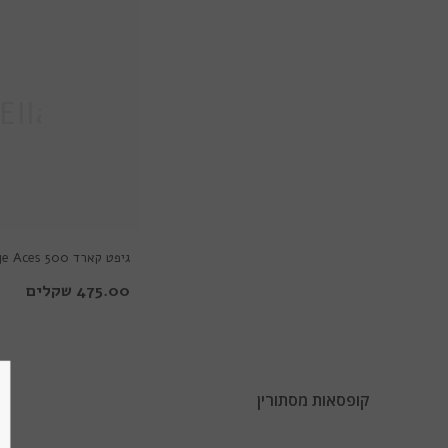
Ella
גיפט קארד Eye Aces 500 שקלים
475.00 שקלים
קופסאות מסתורין