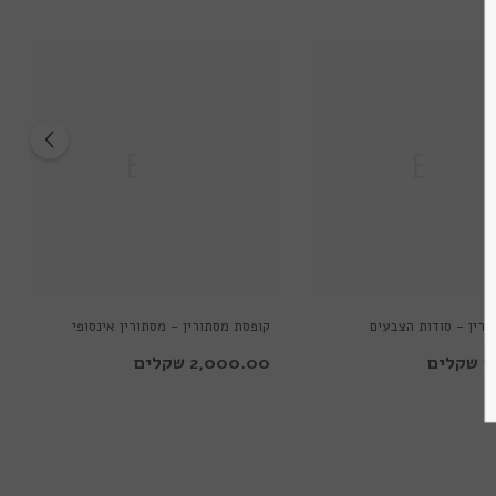
שימת התפוצה
נו
דכונים מיוחדים לקבלת
ם ומוצרים חדשים
Ella
Ella
שמה
ורין - סודות הצבעים
קופסת מסתורין - מסתורין אינסופי
ים
2,000.00 שקלים
א תודה