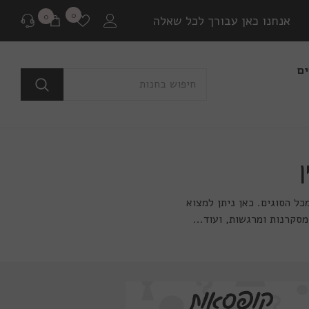
רשימת
0
0
0
אנחנו כאן עבורך לכל שאלה
משאלות
פריטים
ים
לפני רכישה
בכל שאלה או התלבטות ניתן ליצור איתנו קשר במגוון
דרכים שונות.
שאלה למומחים
או לבקר בדף שאלות ותשובות שלנו
כל הסוגים. כאן ניתן למצוא
סקרנות ומרגשות, ועוד...
יצירת קשר ב Whatsapp
בין אם יש לך צורך בהתייעצות לפני רכישה או בירור
משלוח שמתעכב, ניתן ליצור איתנו קשר ישיר באמצעות
Whatsapp עם כל שאלה או בעיה.