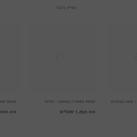
צפייה בהכל
Ella
קופסת מסתורין Lumos - סודות
הצבעים
אינסופי
1,250.00 שקלים
2,000.00 שק