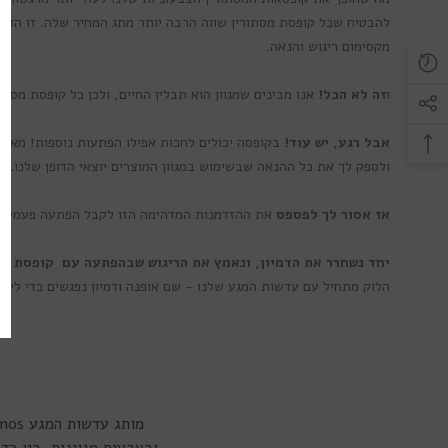
להבטיח שכל קופסת מסתורין שווה הרבה יותר מתג המחיר שלה. זו הדר
מקסימום ריגוש והנאה.
ו
זה לא הכל!
אנו מבינים שמגוון הוא תבלין החיים, ולכן כל קופסת מסתו
אבל רגע, יש עוד!
בקופסה יכולים לחכות אפילו הפתעות נוספות! מאביז
ולספק לך את כל ההנאה שבשימוש במגוון המוצרים יוצאי הדופן שלנו.
אז אסור לך לפספס
את ההזדמנות המדהימה הזו לקבל הפתעה פעמיים! 
יחד נשחרר את הדמיון, ונאמץ את הריגוש שבהפתעה עם קופסת מ
הלוק מתחיל עם עדשות המגע שלנו - שם אופנה ודמיון נפגשים כדי ליצו