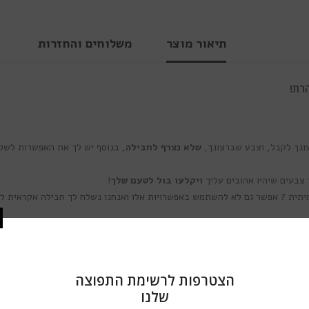
תיאור מוצר
משלוחים והחזרות
רת!
ונך לקבל, וצבע שברצונך,
שלא נצרף לחבילה,
בנוסף יש לך את האפשרות לשל
ויקלעו בול לטעם שלך
!
. האם יש בך את התשוקה והתעוזה לחוות את ההתרגשות וההפתעה הנמצאי
יע, וכל קופסה אוצרת בתוכה מגוון של סטייל צבעוני שובה לב. אנחנו מבטיחים ל
בתוך כל אחת מקופסאות המסתורין יוצאות הדופן שלנו, יחכה לך מגוון של עדשות מג
 אותך! כל דגם עדשות נועד לשפר את היופי הטבעי שלך ולהעניק לעינייך מראה מד
הצטרפות לר
ש
זו העובדה
שהתמורה בתוך כל קופסה עולה בהרבה
על המחיר הכולל עבור כל המ