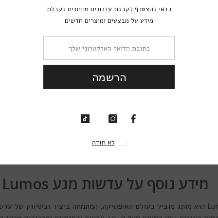
כדאי להצטרף לקבלת 
ך שלנו להבטיח את התמורה הטובה ביותר עבורך, ואת העסקה האפשרית השווה בי
מידע על מבצעי
רין שלנו כוללת מבחר דגמי עדשות, העונים להעדפות וסגנונות שונים. בין אם מתחש
רים מדהימים לעדשות מגע, קופונים שווים ובלעדיים להזמנה הבאה, כרטיסי גירוד,
הר
בפעם הראשונה כאשר יתגלו לך כל הפריטים המדהימים בקופסה ואז שוב בניסוי 
סתורין
Mystery Box - מהדורת הפתעה זוהרת
. כל מה שנותר הוא להזמין ול
ר עולם של צבעים עוצרי נשימה.
ל
מידע נוסף על עדשות מגע Lumos
מותג עדשות המגע Lumos הוא מותג מוביל בעולם האופטיקה, המתמחה ביצור ובשיווק ש