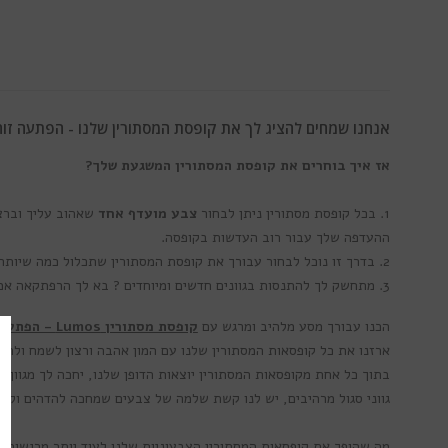
אנחנו שמחים להציג לך את קופסת המסתורין שלנו -
הפתעה זוה
אז איך בוחרים את קופסת המסתורין המשגעת שלך?
1. בכל קופסת מסתורין ניתן לבחור
צבע מועדף אחד
שאהוב עליך
וברצ
ההעדפה שלך עבור רוב העדשות בקופסה.
2. בדרך זו נוכל לבחור עבורך את קופסת המסתורין שתכלול כמה שיותר צבעים שיהיו אהובים עליך
3. מתחשק לך להתנסות בגוונים חדשים ומיוחדים ? בא לך הרפתקאה אמיתית ? אפשר גם לא להשתמש באפשרויות אלו ואנחנו נשלח לך חבילה אקראית לחלוטין!
הכנו עבורך מסע מלהיב ומרגש עם
קופסת מסתורין Lumos - הפתעה זוהרת
ארזנו את כל קופסאות המסתורין שלנו עם המון אהבה ורצון לשמח ולהפת
גווני סגול מרהיבים, יש לנו קשת שלמה של צבעים שמחכה להדהים ולרגש
מה שהופך את קופסאות המסתורין הצבעוניות שלנו לעוד יותר מרגשות 