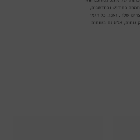
ובצבעים מגוונים. בין הדגמים השונים ניתן למצוא מעל ל-40 צבעים אופנתיים ומרהיבים מרכז הפוקוס של מותג Lumos הוא
תמחה בחידוש ובחדשנות,
ים שלו , ואכן, כל דגמי
א רק נוחות, אלא גם בטוחות