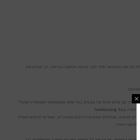
וח לנו את ההעדפה שלך לגבי טבעת תוחמת בעדשה, כך שנדע את
ם יחד עם עולם שלם של צבעים בכל אחת מקופסאות המסתורין שלנו?
ך חוויה
בכל unboxing!
ע צבעוניות ממותג Lumos בלבד ואביזרים שיעלו את הסגנון שלך לגבהים חדשים. מכחולים קסומים לירוקים מסנוורים, אפורים לוהטים ואפילו
הים וייחודי.
שימת התפוצה
לנו
וצרים בקופסה. ארזנו את כל קופסה יחד עם תמורה מקסימלית כדי