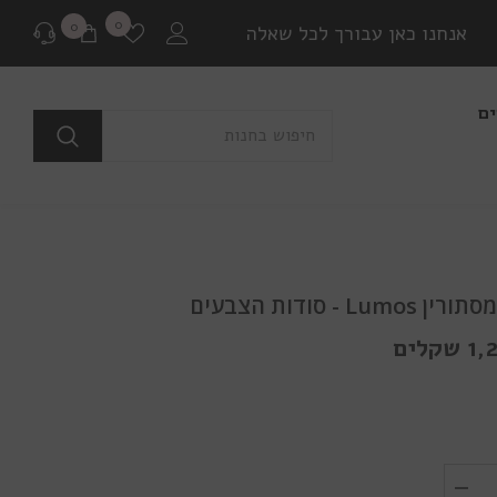
רשימת
0
0
0
אנחנו כאן עבורך לכל שאלה
משאלות
פריטים
ים
לפני רכישה
בכל שאלה או התלבטות ניתן ליצור איתנו קשר במגוון
דרכים שונות.
שאלה למומחים
Lum - סודות הצבעים
או לבקר בדף שאלות ותשובות שלנו
קלים
יצירת קשר ב Whatsapp
בין אם יש לך צורך בהתייעצות לפני רכישה או בירור
משלוח שמתעכב, ניתן ליצור איתנו קשר ישיר באמצעות
Whatsapp עם כל שאלה או בעיה.
הפחת