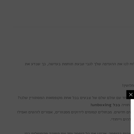
וח לנו את ההעדפה שלך לגבי טבעת תוחמת בעדשה, כך שנדע את
ם יחד עם עולם שלם של צבעים בכל אחת מקופסאות המסתורין שלנו?
ך חוויה
בכל unboxing!
ע צבעוניות ממותג Lumos בלבד ואביזרים שיעלו את הסגנון שלך לגבהים חדשים. מכחולים קסומים לירוקים מסנוורים, אפורים לוהטים ואפילו
הים וייחודי.
שימת התפוצה
לנו
וצרים בקופסה. ארזנו את כל קופסה יחד עם תמורה מקסימלית כדי