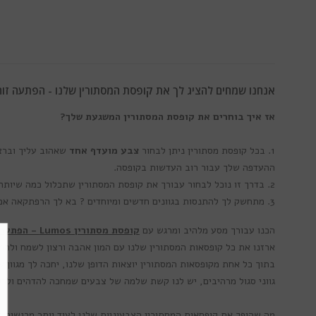
אנחנו שמחים להציג לך את קופסת המסתורין שלנו -
הפתעה זוה
אז איך בוחרים את קופסת המסתורין המשגעת שלך?
1. בכל קופסת מסתורין ניתן לבחור
צבע מועדף אחד
שאהוב עליך
וברצ
ההעדפה שלך עבור רוב העדשות בקופסה.
2. בדרך זו נוכל לבחור עבורך את קופסת המסתורין שתכלול כמה שיותר צבעים שיהיו אהובים עליך
3. מתחשק לך להתנסות בגוונים חדשים ומיוחדים ? בא לך הרפתקאה אמיתית ? אפשר גם לא להשתמש באפשרויות אלו ואנחנו נשלח לך חבילה אקראית לחלוטין!
הכנו עבורך מסע מלהיב ומרגש עם
קופסת מסתורין Lumos - הפתעה זוהרת
ארזנו את כל קופסאות המסתורין שלנו עם המון אהבה ורצון לשמח ולהפת
גווני סגול מרהיבים, יש לנו קשת שלמה של צבעים שמחכה להדהים ולרגש
מה שהופך את קופסאות המסתורין הצבעוניות שלנו לעוד יותר מרגשות 