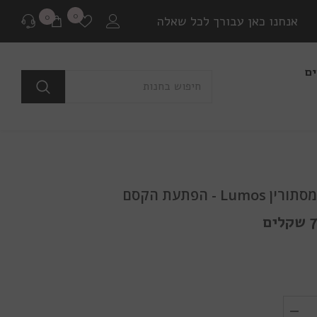
רשימת
0
0
0
אנחנו כאן עבורך לכל שאלה
משאלות
פריטים
ים
לפני רכישה
בכל שאלה או התלבטות ניתן ליצור איתנו קשר במגוון
דרכים שונות.
שאלה למומחים
Lumo - הפתעת הקסם
או לבקר בדף שאלות ותשובות שלנו
ם
יצירת קשר ב Whatsapp
בין אם יש לך צורך בהתייעצות לפני רכישה או בירור
משלוח שמתעכב, ניתן ליצור איתנו קשר ישיר באמצעות
Whatsapp עם כל שאלה או בעיה.
הפחת