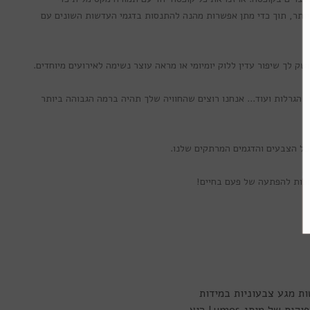
עדכונים מיוחדים לקבלת
ותר, תוך כדי מתן אפשרות מהנה להתנסות בדגמי העדשות השונים עם
ם ומוצרים חדשים
ק לך שיפור עדין ללוק יומיומי או מראה עוצר נשימה לאירועים מיוחדים.
 הגרלות ועוד... אנחנו רוצים שהחוויה שלך תהיה ברמה הגבוהה ביותר
שמה
כל הצבעים והדגמים המרתקים שלנו.
חכות להפתעה של פעם בחיים!
א תודה
ל עדשות מגע צבעוניות במידות