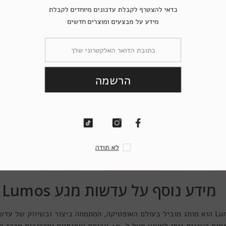
כדאי להצטרף לקבלת 
ך שלנו להבטיח את התמורה הטובה ביותר עבורך, ואת העסקה האפשרית השווה בי
מידע על מבצעי
רין שלנו כוללת מבחר דגמי עדשות, העונים להעדפות וסגנונות שונים. בין אם מתחש
רים מדהימים לעדשות מגע, קופונים שווים ובלעדיים להזמנה הבאה, כרטיסי גירוד,
הר
בפעם הראשונה כאשר יתגלו לך כל הפריטים המדהימים בקופסה ואז שוב בניסוי 
סתורין
Mystery Box - מהדורת הפתעה זוהרת
. כל מה שנותר הוא להזמין ול
ר עולם של צבעים עוצרי נשימה.
ל
מידע נוסף על עדשות מגע Lumos
מותג עדשות המגע Lumos הוא מותג מוביל בעולם האופטיקה, המתמחה ביצור ובשיווק ש