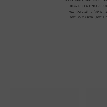
ובצבעים מגוונים. בין הדגמים השונים ניתן למצוא מעל ל-40 צבעים אופנתיים ומרהיבים מרכז הפוקוס של מותג Lumos הוא
תמחה בחידוש ובחדשנות,
ים שלו , ואכן, כל דגמי
א רק נוחות, אלא גם בטוחות