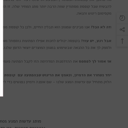
להבטיח שכל קופסת מסתורין שווה הרבה יותר מתג המחיר שלה. זו הדר
מקסימום ריגוש והנאה.
ו
זה לא הכל!
אנו מבינים שמגוון הוא תבלין החיים, ולכן כל קופסת מסתו
אבל רגע, יש עוד!
בקופסה יכולים לחכות אפילו הפתעות נוספות! מאביז
ולספק לך את כל ההנאה שבשימוש במגוון המוצרים יוצאי הדופן שלנו.
אז אסור לך לפספס
את ההזדמנות המדהימה הזו לקבל הפתעה פעמיים! 
יחד נשחרר את הדמיון, ונאמץ את הריגוש שבהפתעה עם קופסת מ
הלוק מתחיל עם עדשות המגע שלנו - שם אופנה ודמיון נפגשים כדי ליצו