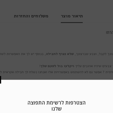
תיאור מוצר
משלוחים והחזרות
רת!
ונך לקבל, וצבע שברצונך,
שלא נצרף לחבילה,
בנוסף יש לך את האפשרות לשל
ויקלעו בול לטעם שלך
!
. האם יש בך את התשוקה והתעוזה לחוות את ההתרגשות וההפתעה הנמצאי
יע, וכל קופסה אוצרת בתוכה מגוון של סטייל צבעוני שובה לב. אנחנו מבטיחים ל
בתוך כל אחת מקופסאות המסתורין יוצאות הדופן שלנו, יחכה לך מגוון של עדשות מג
 אותך! כל דגם עדשות נועד לשפר את היופי הטבעי שלך ולהעניק לעינייך מראה מד
הצטרפות לר
ש
זו העובדה
שהתמורה בתוך כל קופסה עולה בהרבה
על המחיר הכולל עבור כל המ