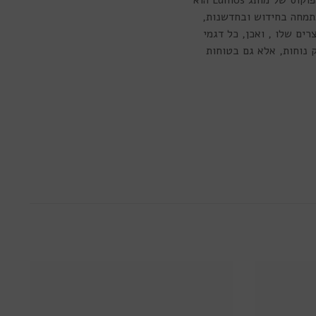
ובצבעים מגוונים. בין הדגמים השונים ניתן למצוא מעל ל-40 צבעים אופנתיים ומרהיבים מרכז הפוקוס של מותג Lumos הוא
תמחה בחידוש ובחדשנות,
ים שלו , ואכן, כל דגמי
א רק נוחות, אלא גם בטוחות