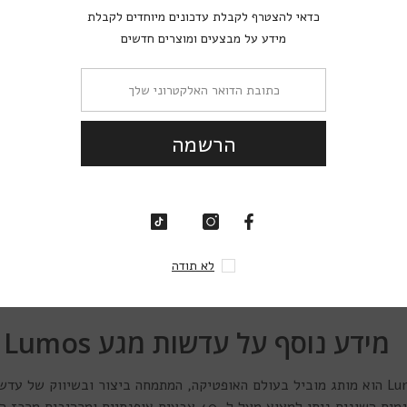
כדאי להצטרף לקבלת 
ך שלנו להבטיח את התמורה הטובה ביותר עבורך, ואת העסקה האפשרית השווה בי
מידע על מבצעי
רין שלנו כוללת מבחר דגמי עדשות, העונים להעדפות וסגנונות שונים. בין אם מתחש
רים מדהימים לעדשות מגע, קופונים שווים ובלעדיים להזמנה הבאה, כרטיסי גירוד,
הר
בפעם הראשונה כאשר יתגלו לך כל הפריטים המדהימים בקופסה ואז שוב בניסוי 
סתורין
Mystery Box - מהדורת הפתעה זוהרת
. כל מה שנותר הוא להזמין ול
ר עולם של צבעים עוצרי נשימה.
ל
מידע נוסף על עדשות מגע Lumos
מותג עדשות המגע Lumos הוא מותג מוביל בעולם האופטיקה, המתמחה ביצור ובשיווק ש