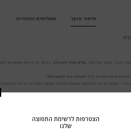
תיאור מוצר
משלוחים והחזרות
רת!
ונך לקבל, וצבע שברצונך,
שלא נצרף לחבילה,
בנוסף יש לך את האפשרות לשל
ויקלעו בול לטעם שלך
!
. האם יש בך את התשוקה והתעוזה לחוות את ההתרגשות וההפתעה הנמצאי
יע, וכל קופסה אוצרת בתוכה מגוון של סטייל צבעוני שובה לב. אנחנו מבטיחים ל
בתוך כל אחת מקופסאות המסתורין יוצאות הדופן שלנו, יחכה לך מגוון של עדשות מג
 אותך! כל דגם עדשות נועד לשפר את היופי הטבעי שלך ולהעניק לעינייך מראה מד
הצטרפות לר
ש
זו העובדה
שהתמורה בתוך כל קופסה עולה בהרבה
על המחיר הכולל עבור כל המ