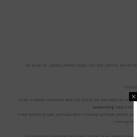
וח לנו את ההעדפה שלך לגבי טבעת תוחמת בעדשה, כך שנדע את
ם יחד עם עולם שלם של צבעים בכל אחת מקופסאות המסתורין שלנו?
ך חוויה
בכל unboxing!
ע צבעוניות ממותג Lumos בלבד ואביזרים שיעלו את הסגנון שלך לגבהים חדשים. מכחולים קסומים לירוקים מסנוורים, אפורים לוהטים ואפילו
הים וייחודי.
שימת התפוצה
לנו
וצרים בקופסה. ארזנו את כל קופסה יחד עם תמורה מקסימלית כדי