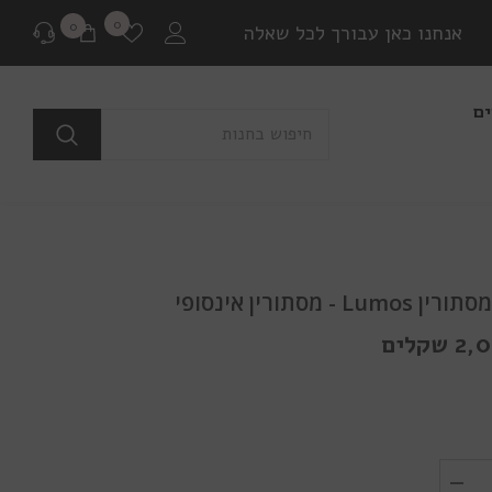
רשימת
0
0
0
אנחנו כאן עבורך לכל שאלה
משאלות
פריטים
ים
לפני רכישה
בכל שאלה או התלבטות ניתן ליצור איתנו קשר במגוון
דרכים שונות.
שאלה למומחים
L - מסתורין אינסופי
או לבקר בדף שאלות ותשובות שלנו
קלים
יצירת קשר ב Whatsapp
בין אם יש לך צורך בהתייעצות לפני רכישה או בירור
משלוח שמתעכב, ניתן ליצור איתנו קשר ישיר באמצעות
Whatsapp עם כל שאלה או בעיה.
הפחת