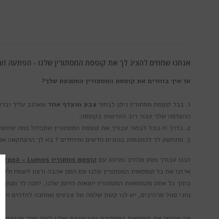
אנחנו שמחים להציג לך את קופסת המסתורין שלנו -
הפתעה זוה
אז איך בוחרים את קופסת המסתורין המשגעת שלך?
1. בכל קופסת מסתורין ניתן לבחור
צבע מועדף אחד
שאהוב עליך
וברצ
ההעדפה שלך עבור רוב העדשות בקופסה.
2. בדרך זו נוכל לבחור עבורך את קופסת המסתורין שתכלול כמה שיותר צבעים שיהיו אהובים עליך
3. מתחשק לך להתנסות בגוונים חדשים ומיוחדים ? בא לך הרפתקאה אמיתית ? אפשר גם לא להשתמש באפשרויות אלו ואנחנו נשלח לך חבילה אקראית לחלוטין!
הכנו עבורך מסע מלהיב ומרגש עם
קופסת מסתורין Lumos - הפתעה זוהרת
ארזנו את כל קופסאות המסתורין שלנו עם המון אהבה ורצון לשמח ולהפת
גווני סגול מרהיבים, יש לנו קשת שלמה של צבעים שמחכה להדהים ולרגש
מה שהופך את קופסאות המסתורין הצבעוניות שלנו לעוד יותר מרגשות 