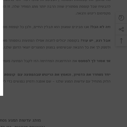
להבטיח שכל קופסת מסתורין שווה הרבה יותר מתג המחיר שלה. זו הדר
מקסימום ריגוש והנאה.
ו
זה לא הכל!
אנו מבינים שמגוון הוא תבלין החיים, ולכן כל קופסת מסתו
אבל רגע, יש עוד!
בקופסה יכולים לחכות אפילו הפתעות נוספות! מאביז
ולספק לך את כל ההנאה שבשימוש במגוון המוצרים יוצאי הדופן שלנו.
אז אסור לך לפספס
את ההזדמנות המדהימה הזו לקבל הפתעה פעמיים! 
יחד נשחרר את הדמיון, ונאמץ את הריגוש שבהפתעה עם קופסת מ
הלוק מתחיל עם עדשות המגע שלנו - שם אופנה ודמיון נפגשים כדי ליצו