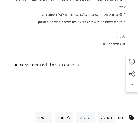
אחת
* 📆 ניתן לשלוח תמונה 1 בלבד כל חודש לכל השתתפות
* 🎨 יש לשלוח את שם הצבע שאיתו שלחת תמונה או סרטון
הצטרפות לרשימת התפוצה
שלנו
💪 זהו...
🍀 בהצלחה! 🍀
כדאי להצטרף לקבלת עדכונים מיוחדים לקבלת
מידע על מבצעים ומוצרים חדשים
הרשמה
הגרלה
הגרלות
לקוחות
פרסים
תגיות
לא תודה