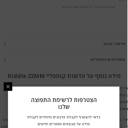
משלוח חינם על כל הזמנה מעל 500 ₪
תיאור מוצר
משלוחים והחזרות
מידע נוסף על עדשות קוספליי Riddle 22MM
דרת עדשות מגע לקוספליי ותחפושות
Lumos Riddle 22MM
הן עדשות מגע
בקוטר 22.0 מ"מ ובעלות פיגמנט מוחלט (שינוי צבע מוחלט). עדשות מגע
הצטרפות לרשימת התפוצה
קוספליי ואפקטים אלו מגיעות בשלל אפקטים ודגמים.
שלנו
ערה חשובה:
חלק מדגמי עדשות אלו מגיעות ללא חור לאישון.
כדאי להצטרף לקבלת עדכונים מיוחדים לקבלת
וד בין סדרות עדשות המגע של מותג
Lumos Riddle
ניתן למצוא סדרות נוספות
מידע על מבצעים ומוצרים חדשים
ל עדשות מגע לקוספליי ותחפושות בעיצובים מרהיבים:
,
Lumos Riddle 14MM