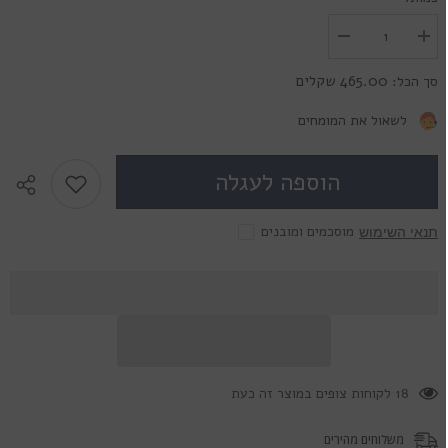
הגדל
הפחת
את
את
הכמות
הכמות
465.00 שקלים
סך הכל:
עבור
עבור
22mm
22mm
Dark
Dark
לשאול את המומחים
Dracul
Dracul
הוספה לעגלה
מוסכמים ומובנים
תנאי השימוש
18 לקוחות צופים במוצר זה כעת
משלוחים מהירים