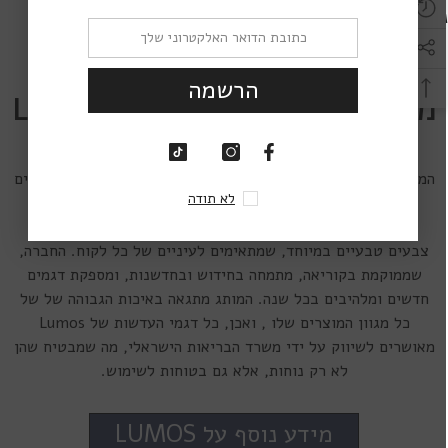
.
Lumos Riddle 17MM
,
Lumos Riddle 22M
הרשמה
מידע נוסף על עדשות מגע Lumos
מותג עדשות המגע Lumos הוא מותג מוביל בעולם האופטיקה,
המתמחה ביצור ובשיווק של עדשות מגע צבעוניות במידות ובצבעים
לא תודה
מגוונים. בין הדגמים השונים ניתן למצוא מעל ל-40 צבעים
אופנתיים ומרהיבים מרכז הפוקוס של מותג Lumos הוא יצירת
צבעים טבעיים במיוחד, שמתאימים לעיניים של כל לקוח. החברה,
שממוקמת בקוריאה, מתמחה בחידוש ובחדשנות, ומספקת דגמים
חדשים ומלהיבים בכל שנה. המותג מתגאה באיכות הגבוהה של של
כל מגוון המוצרים שלו , ואכן, כל דגמי העדשות של Lumos
מאושרים לשיווק על ידי משרד הבריאות הישראלי, מה שמבטיח שהן
לא רק נוחות, אלא גם בטוחות לשימוש.
מידע נוסף על LUMOS