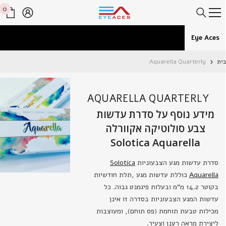
דלג לתוכן
0
0
פרי
Eye Aces
ית
Aquarella Quarterly
AQUARELLA QUARTERLY
מידע נוסף על סדרת עדשות
צבע סולוטיקה אקוורלה
Solotica Aquarella
סדרת עדשות מגע הצבעוניות
Solotica
Aquarella
כוללת עדשות מגע ,תלת חודשיות
בקוטר 14.2 מ"מ ובעלות פיגמנט גבוה. כל
עדשות המגע הצבעוניות בסדרה זו אינן
מכילות טבעת תוחמת (פס תוחם), ומעוצבות
ליצירת מראה רענן וצעיר.