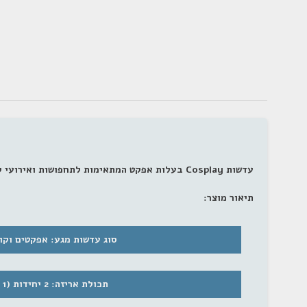
עדשות Cosplay בעלות אפקט המתאימות לתחפושות ואירועי קוספליי שונים.
תיאור מוצר:
סוג עדשות מגע: אפקטים וקו
תכולת אריזה: 2 יחידות (1 זוג)