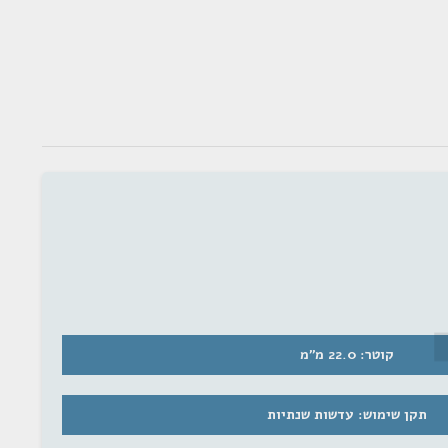
קוטר: 22.0 מ"מ
תקן שימוש: עדשות שנתיות
ימת התפוצה