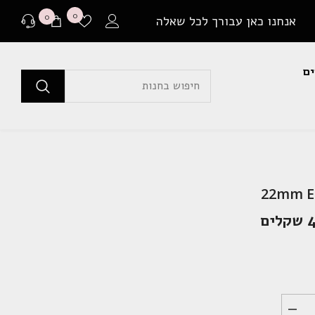
רשימת
0
0
0
אנחנו כאן עבורך לכל שאלה
משאלות
פריטים
ים
לפני רכישה
בכל שאלה או התלבטות ניתן ליצור איתנו קשר במגוון
דרכים שונות.
שאלה למומחים
22mm El
או לבקר בדף שאלות ותשובות שלנו
ם
יצירת קשר ב Whatsapp
בין אם יש לך צורך בהתייעצות לפני רכישה או בירור
משלוח שמתעכב, ניתן ליצור איתנו קשר ישיר באמצעות
Whatsapp עם כל שאלה או בעיה.
הפחת