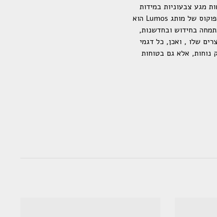
ל עדשות מגע צבעוניות במידות
ובצבעים מגוונים. בין הדגמים השונים ניתן למצוא מעל ל-40 צבעים אופנתיים ומרהיבים מרכז הפוקוס של מותג Lumos הוא
תמחה בחידוש ובחדשנות,
ים שלו , ואכן, כל דגמי
א רק נוחות, אלא גם בטוחות