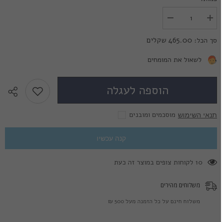
הגדל
הפחת
את
את
הכמות
הכמות
465.00 שקלים
סך הכל:
עבור
עבור
22mm
22mm
Black
Black
לשאול את המומחים
Sclera
Sclera
הוספה לעגלה
מוסכמים ומובנים
תנאי השימוש
קנה עכשיו
10 לקוחות צופים במוצר זה כעת
משלוחים מהירים
משלוח חינם על כל הזמנה מעל 500 ₪