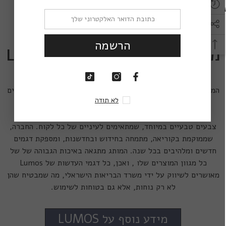
.
Lumos Riddle 17MM
,
Lumos Riddle 22M
הרשמה
מידע נוסף על עדשות מגע Lumos
מותג עדשות המגע Lumos הוא מותג מוביל בעולם האופטיקה,
המתמחה ביצור ובשיווק של עדשות מגע צבעוניות במידות ובצבעים
לא תודה
מגוונים. בין הדגמים השונים ניתן למצוא מעל ל-40 צבעים
אופנתיים ומרהיבים מרכז הפוקוס של מותג Lumos הוא יצירת
צבעים טבעיים במיוחד, שמתאימים לעיניים של כל לקוח. החברה,
שממוקמת בקוריאה, מתמחה בחידוש ובחדשנות, ומספקת דגמים
חדשים ומלהיבים בכל שנה. המותג מתגאה באיכות הגבוהה של של
כל מגוון המוצרים שלו , ואכן, כל דגמי העדשות של Lumos
מאושרים לשיווק על ידי משרד הבריאות הישראלי, מה שמבטיח שהן
לא רק נוחות, אלא גם בטוחות לשימוש.
מידע נוסף על LUMOS