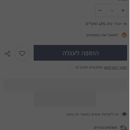
הגדל
הפחת
את
את
הכמות
הכמות
465.00 שקלים
סך הכל:
עבור
עבור
22mm
22mm
Elf
Elf
לשאול את המומחים
Purple
Purple
הוספה לעגלה
מוסכמים ומובנים
תנאי השימוש
283 לקוחות צופים במוצר זה כעת
משלוחים מהירים