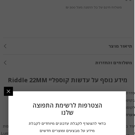
משלוח חינם על כל הזמנה מעל 500 ₪
תיאור מוצר
משלוחים והחזרות
מידע נוסף על עדשות קוספליי Riddle 22MM
דרת עדשות מגע לקוספליי ותחפושות
Lumos Riddle 22MM
הן עדשות מגע
בקוטר 22.0 מ"מ ובעלות פיגמנט מוחלט (שינוי צבע מוחלט). עדשות מגע
הצטרפות לרשימת התפוצה
קוספליי ואפקטים אלו מגיעות בשלל אפקטים ודגמים.
שלנו
ערה חשובה:
חלק מדגמי עדשות אלו מגיעות ללא חור לאישון.
כדאי להצטרף לקבלת עדכונים מיוחדים לקבלת
וד בין סדרות עדשות המגע של מותג
Lumos Riddle
ניתן למצוא סדרות נוספות
מידע על מבצעים ומוצרים חדשים
ל עדשות מגע לקוספליי ותחפושות בעיצובים מרהיבים:
,
Lumos Riddle 14MM