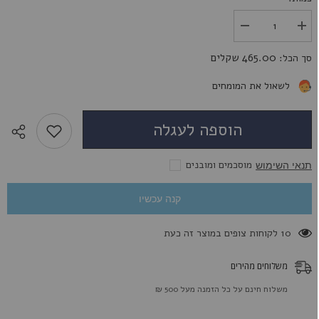
הגדל
הפחת
את
את
הכמות
הכמות
465.00 שקלים
סך הכל:
עבור
עבור
22mm
22mm
Flesh
Flesh
לשאול את המומחים
Eater
Eater
הוספה לעגלה
מוסכמים ומובנים
תנאי השימוש
קנה עכשיו
193 לקוחות צופים במוצר זה כעת
משלוחים מהירים
משלוח חינם על כל הזמנה מעל 500 ₪