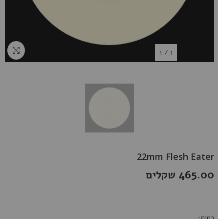
1
/
1
22mm Flesh Eater
465.00 שקלים
כמות: