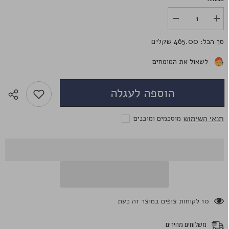
הגדל
הפחת
את
את
הכמות
הכמות
465.00 שקלים
סך הכל:
עבור
עבור
22mm
22mm
Red
Red
לשאול את המומחים
Ghoul(Tokyo
Ghoul(Tokyo
Ghoul)
Ghoul)
הוספה לעגלה
מוסכמים ומובנים
תנאי השימוש
11 לקוחות צופים במוצר זה כעת
משלוחים מהירים