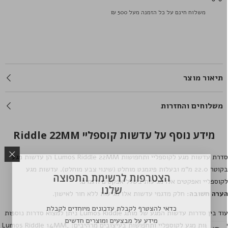
משלוח חינם על כל הזמנה מעל 500 ₪
תיאור מוצר
משלוחים והחזרות
מידע נוסף על עדשות קוספליי Riddle 22MM
דרת עדשות מגע לקוספליי ותחפושות
Lumos Riddle 22MM
הן עדשות מגע
בקוטר 22.0 מ"מ ובעלות פיגמנט מוחלט (שינוי צבע מוחלט). עדשות מגע
הצטרפות לרשימת התפוצה
קוספליי ואפקטים אלו מגיעות בשלל אפקטים ודגמים.
שלנו
ערה חשובה:
חלק מדגמי עדשות אלו מגיעות ללא חור לאישון.
כדאי להצטרף לקבלת עדכונים מיוחדים לקבלת
וד בין סדרות עדשות המגע של מותג
Lumos Riddle
ניתן למצוא סדרות נוספות
מידע על מבצעים ומוצרים חדשים
ל עדשות מגע לקוספליי ותחפושות בעיצובים מרהיבים:
,
Lumos Riddle 14MM