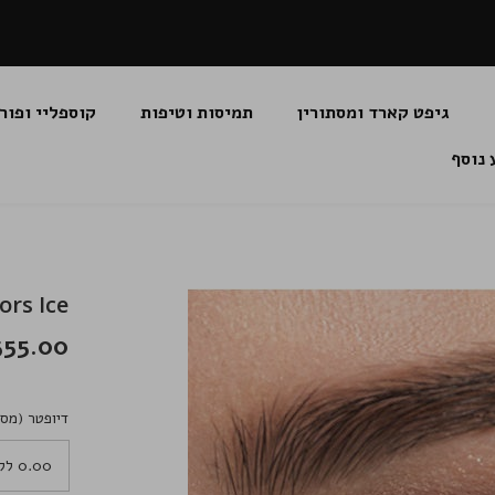
גיפט קארד ומסתורין
תמיסות וטיפות
קוספליי ופור
 נוסף
l Colors Ice
355.00 שקלי
דיופטר (מספ