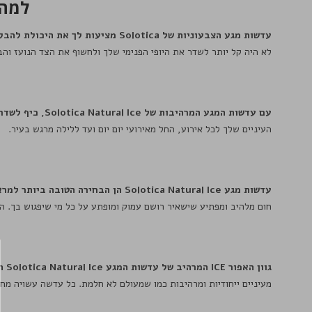
למה להש
עדשות מגע הצבעוניות של Solotica מציעות לך את היכולת להבליט ולהתמקד במראה הפנימי שלך
לא היה קל יותר לשדר את היופי הפנימי שלך ולחשוף את הצד הנועז והב
ל
עם עדשות המגע המרהיבות של Solotica Natural Ice, כיף לשדר את חוש הסטייל והאופנה שלך בכל זמן ובכל מקום
העיניים שלך לכל אירוע, החל מאירועי יום יום ועד ללילה מרגש בעיר.
עדשות מגע Solotica Natural Ice הן הבחירה הטובה ביותר למראה ייחודי ומהפנט
חום מלהיב ומפתיע שישאיר רושם עמוק ומופתע על כל מי שיפגוש בך. הגי
גוון האפור ICE המרהיב של עדשות המגע Solotica Natural Ice הם התוצאה של מאמץ של המון אהבה ויצירה
מעיניים ייחודיות ומרהיבות כמו שמעולם לא חלמת. כל עדשה עשויה מח