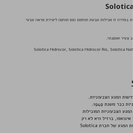
לנו
עדכונים מיוחדים לקבלת
ם ומוצרים חדשים
דשות המגע הצבעוניות בסדרה זו מכילות טבעת תוחמת (פס תוחם) ליצירת מראה טבעי
Solotica Hidrocor
,
Solotica Hidrocor Rio
,
Solotica Nat
שמה
א תודה
כבר משנת 1949.
מגע הצבעוניות המובילות
איגואסו, ברזיל היא לא רק
המדינה הגדולה ביותר בדרום אמריקה, אלא גם המרהיבה והתוססת ביותר, בדיוק כמו כל דגמי עדשות המגע של חברת Solotica