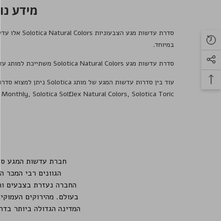
מידע נוסף על
סדרת עדשות מגע הצבעוניות
Solotica Natural Colors
במיוחד.
סדרת עדשות מגע
Solotica Natural Colors
משתייכת למותג עד
עוד בין סדרות עדשות המגע של מותג
Solotica
ניתן למצוא סדרו
Solotica Toric (עדשות צילינדר).
,
Solotica Solflex Natural Colors
,
r Monthly
חברת עדשות המגע סולוטיקה ברזיל - Solotica Brazil היא חב
הגוונים רבי המכר ה
החברה נעזרת בצבעים וה
בעולם. מהירוקים העמוקים