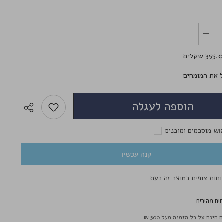
לשליחת הודעה
הפחת
את
הכמות
35 שקלים
עבור
Solotica
Natural
 את המומחים
Colors
Ice
-
הוספה לעגלה
עדשות
מגע
צבעוניות
מוסכמים ומובנים
וש
קנה עכשיו
ים מהירים
חינם על כל הזמנה מעל 500 ₪