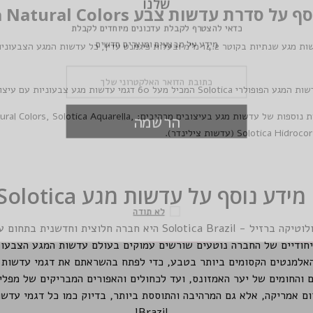
ש
 סדרת עדשות צבע Solotica Natural Colors
כדאי להצטרף לקבלת 
מידע על מבצעי
אלו עדשות מגע שנתיות בקוטר 14.2 מ"מ ובעלות פיגמנט עדין, כל ע
שות המגע הפופולרי
Solotica
המכיל מעל 60 דגמי עדשות מגע צבעוניות עם עיצוב צעיר ואופנתי.
ת נוספות של עדשות מגע בעיצובים מרהיבים:
,
Solotica Aquarella
,
ural Colors
הר
Solotica Hidroco
מידע נוסף על עדשות מגע Solotica
ל
רה חלוצית וחדשנית בתחום עדשות המגע הצבעוניות.
יחודיים של החברה נוטעים שורשים עמוקים בעולם עדשות המגע הצבעוניות 
אלמנטים הקסומים ביותר בטבע, כדי לפתח בהשראתם את דגמי עדשות ה
 והחומים של יער האמזונס, ועד לכחולים והאפורים המבריקים של מפלי 
Brazil!