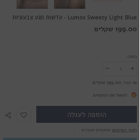
Lumos Sweety Light Blue - עדשות מגע צבעוניות
199.00 שקלים
כמות:
הגדל
הפחת
את
את
הכמות
הכמות
199.00 שקלים
סך הכל:
עבור
עבור
Lumos
Lumos
Sweety
Sweety
לשאול את המומחים
Light
Light
Blue
Blue
-
-
הוספה לעגלה
עדשות
עדשות
מגע
מגע
צבעוניות
צבעוניות
מוסכמים ומובנים
תנאי השימוש