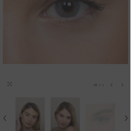
16
/
1