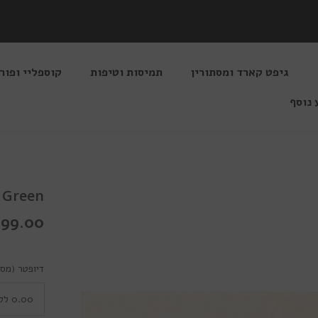
גיפט קארד ומסתורין
תמיסות וטיפות
קוספליי ופור
 נוסף
Sweety Green
199.00 שקלי
דיופטר (מספ