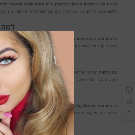
עכשיו אפשר לגלות מה קורה כשגוון ירוק עמוק ונוצץ מתעורר לחיים - בע
עדשות מגע יחודיות אלו מכילות גוונים מדהימים של ירוק עמוק. השילוב 
למה להש
עדשות מגע הצבעוניות של Sweety מציעות לך את היכולת להבליט ולהתמקד במראה הפנימי שלך
לא היה קל יותר לשדר את היופי הפנימי שלך ולחשוף את הצד הנועז והב
לג
עם עדשות המגע המרהיבות של Lumos Sweety Green, כיף לשדר את חוש הסטייל והאופנה שלך בכל זמן ובכל מקום
העיניים שלך לכל אירוע, החל מאירועי יום יום ועד ללילה מרגש בעיר.
עדשות מגע Lumos Sweety Green הן הבחירה הטובה ביותר למראה ייחודי ומהפנט
בצבע ירוק עמוק מפתיע שישאיר רושם עמוק ומופתע על כל מי שיפגוש בך.