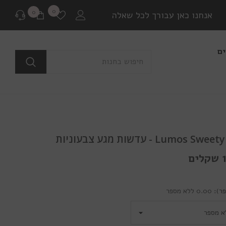
רשימת
0
0
0
אנחנו כאן עבורך לכל שאלה
משאלות
פריטים
ים
לפני רכישה
בכל שאלה או התלבטות ניתן ליצור איתנו קשר במגוון
דרכים שונות.
שאלה למומחים
Lumos  - עדשות מגע צבעוניות
או לבקר בדף שאלות ותשובות שלנו
ם
יצירת קשר ב Whatsapp
ר):
0.00 ללא מספר
בין אם יש לך צורך בהתייעצות לפני רכישה או בירור
משלוח שמתעכב, ניתן ליצור איתנו קשר ישיר באמצעות
Whatsapp עם כל שאלה או בעיה.