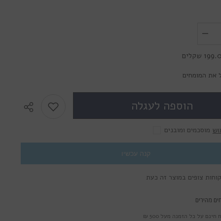
לשליחת הודעה
הפחת
את
הכמות
19 שקלים
עבור
Lumos
Sweety
 את המומחים
Green
-
עדשות
הוספה לעגלה
מגע
צבעוניות
מוסכמים ומובנים
וש
קנה עכשיו
ים מהירים
חינם על כל הזמנה מעל 500 ₪