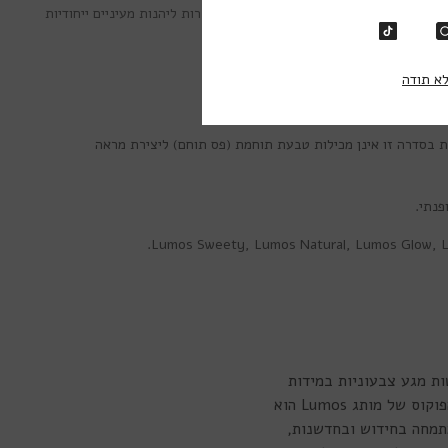
ונים המושלמים ביותר, כך שלך תהיה האפשרות ליהנות מעיניים ייחודיות
נוח ביותר.
א תודה
גע הצבעוניות בסדרה זו אינן מכילות טבעת תוחמת (פס תוחם) ליצירת מראה
.
Lumos Sweety
,
Lumos Natural
,
Lumos Glow
,
ל עדשות מגע צבעוניות במידות
ובצבעים מגוונים. בין הדגמים השונים ניתן למצוא מעל ל-40 צבעים אופנתיים ומרהיבים מרכז הפוקוס של מותג Lumos הוא
תמחה בחידוש ובחדשנות,