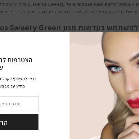
זרת עדשות המגע הצבעוניות של Lumos Sweety
, בעזרת עדשות אלו
המושלם יוצר אפקט יחודי ומלהיב שישנה גם את העין הכהה ביותר לגוון ירוק ועמו
תמש בעדשות מגע Lumos Sweety Green?
. עדשות מגע צבעוניות אלו מגיעות יחד עם לוק
יטחון המרשים שלך.
הצטרפות לר
לות את הסטייל שלך עם עדשות מגע Lumos Sweety Green
ש
. הן מתאימות לכל מצב וא
כדאי להצטרף לקבלת 
מידע על מבצעי
קל לך לבלוט עם עדשות מגע צבעוניות Lumos Sweety Green
. בכוח הירוק האינטנסיבי, יתאפשר לך להבליט ולחטוף את כ
 הגיע הזמן להבליט את הקסם שבך, ולהתמקד ביופי האינסופי שלך ויחד נבליט את ה
הר
מה כדאי לדעת על עדשות המגע Lumos Sweety Green