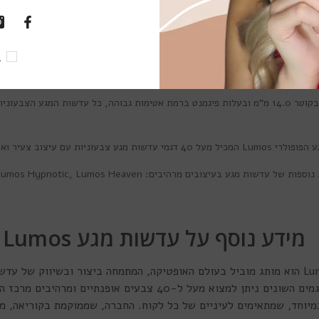
. המומחים שלנו השקיעו שנים רבות במציאת הגו
ה ביותר ובטכנולוגיות חדישות להבטחת האפקט הנחשק ביותר והשימוש הבריא וה
ל
ע נוסף על סדרת עדשות צבע Lumos Sweety
אלו עדשות מגע בקוטר 14.0 מ"מ ובעלות פיגמנט ברמת אטימות גבוהה, כל עדשות המ
 הפופולרי
Lumos
המכיל מעל 40 דגמי עדשות מגע צבעוניות עם עיצוב צעיר ואופנתי.
 נוספות של עדשות מגע בעיצובים מרהיבים:
Lumos Heaven
,
Lumos Hypnotic
מידע נוסף על עדשות מגע Lumos
מותג עדשות המגע Lumos הוא מותג מוביל בעולם האופטיקה, המתמחה ביצור ובשיווק ש
מיוחד, שמתאימים לעיניים של כל לקוח. החברה, שממוקמת בקוריאה, מ