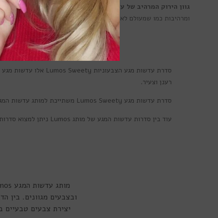
גוון הירוק המרהיב של עדשות המגע Sweety Green הם התוצאה של מאמץ של המון אהבה ויצירה
ומרהיבות כמו שמעולם לא חלמת. כל עדשה עשויה מחומרים ברמה הגבוה
מיד
סדרת עדשות מגע הצבעוניות
Lumos Sweety
רענן וצעיר.
סדרת עדשות מגע
Lumos Sweety
משתייכת למותג עדשות המגע
עוד בין סדרות עדשות המגע של מותג
Lumos
ניתן למצוא סדרות
יצירת צבעים טבעיים ב