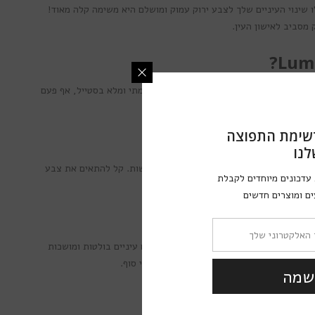
 שינוי העיניים שלך לצבע ירוק עמוק ומושלם היא משימה קלה מאוד!
ק מסביב לאישון העין.
 חדש ומלהיב, שיעניקו לעיניים שלך לוק עוצמתי ומלא בסטייל, אף פעם
שימת התפוצה
לנו
ירוע, מידי יום ולמגוון רחב של לוקים ותלבושות. קל להתאים את צבע
עדכונים מיוחדים לקבלת
ם ומוצרים חדשים
ל תשומת הלב והמבטים בכל מקום אפשרי! עם עיניים בולטות ומושכות
יופי הפנימי והיופי החיצוני שמצוי בך בלי סוף.
שמה