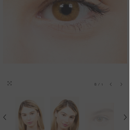
8
/
1