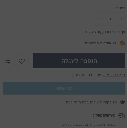
כמות:
הגדל
הפחת
את
את
הכמות
הכמות
199.00 שקלים
סך הכל:
עבור
עבור
עדשות
עדשות
מגע
מגע
לשאול את המומחים
צבעוניות
צבעוניות
-
-
Lumos
Lumos
הוספה לעגלה
Natural
Natural
Fruta
Fruta
De
De
Avela
Avela
מוסכמים ומובנים
תנאי השימוש
קנה עכשיו
59 לקוחות צופים במוצר זה כעת
משלוחים מהירים
משלוח חינם על כל הזמנה מעל 500 ₪