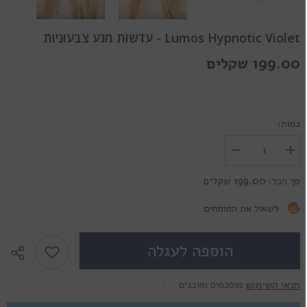
Lumos Hypnotic Violet - עדשות מגע צבעוניות
199.00 שקלים
כמות:
הגדל
הפחת
את
את
הכמות
הכמות
199.00 שקלים
סך הכל:
עבור
עבור
Lumos
Lumos
Hypnotic
Hypnotic
לשאול את המומחים
Violet
Violet
-
-
עדשות
עדשות
הוספה לעגלה
מגע
מגע
צבעוניות
צבעוניות
מוסכמים ומובנים
תנאי השימוש