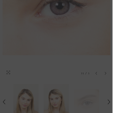
11
/
1