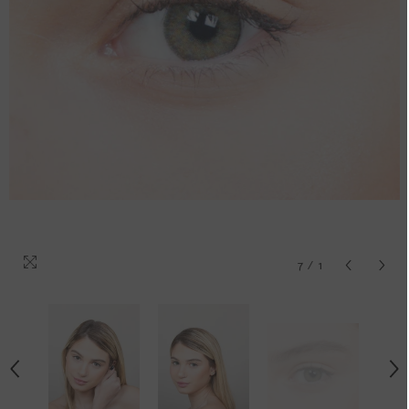
7
/
1