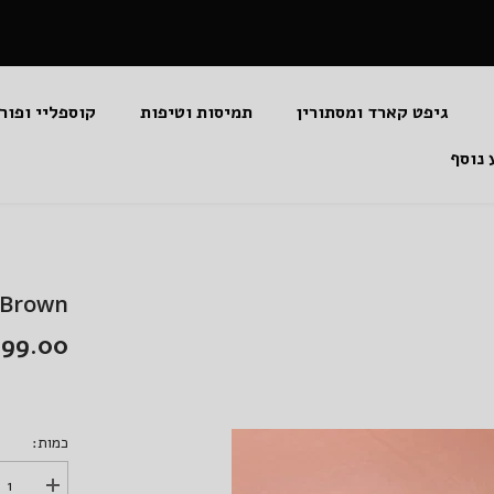
גיפט קארד ומסתורין
תמיסות וטיפות
קוספליי ופור
 נוסף
os Glow Brown
199.00 שקלי
כמות:
הגדל