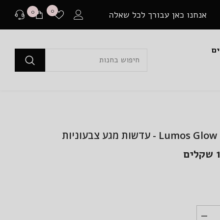
רשימת
0
0
0
אנחנו כאן עבורך לכל שאלה
משאלות
פריטים
ים
לפני רכישה
בכל שאלה או התלבטות ניתן ליצור איתנו קשר במגוון
דרכים שונות.
שאלה למומחים
Lum - עדשות מגע צבעוניות
או לבקר בדף שאלות ותשובות שלנו
ם
יצירת קשר ב Whatsapp
בין אם יש לך צורך בהתייעצות לפני רכישה או בירור
משלוח שמתעכב, ניתן ליצור איתנו קשר ישיר באמצעות
Whatsapp עם כל שאלה או בעיה.
הפחת