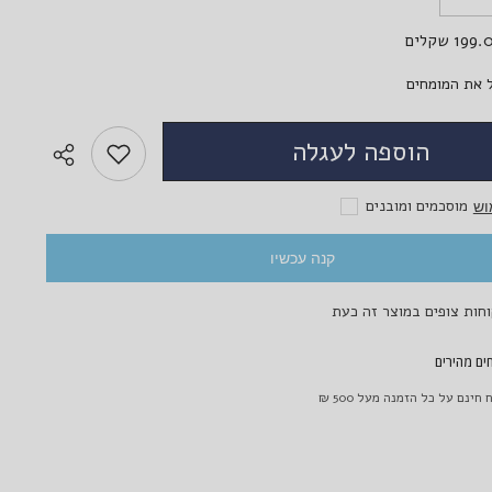
את
הכמות
19 שקלים
עבור
לשליחת הודעה
Lumos
Glow
 את המומחים
Brown
-
עדשות
הוספה לעגלה
מגע
צבעוניות
מוסכמים ומובנים
וש
קנה עכשיו
ים מהירים
חינם על כל הזמנה מעל 500 ₪