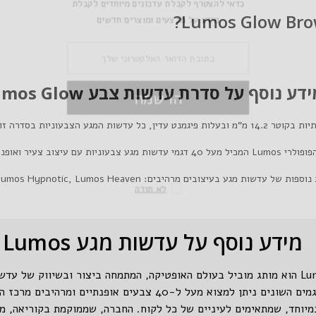
כדאי להצטרף לקבלת ע
מידע על מבצעי
דע נוסף על סדרת עדשות צבע Lumos Glow
הר
ינן מכילות טבעת תוחמת (פס תוחם) ליצירת מראה רענן וצעיר.
ופולרי
Lumos
המכיל מעל 40 דגמי עדשות מגע צבעוניות עם עיצוב צעיר ואופנתי.
 נוספות של עדשות מגע בעיצובים מרהיבים:
Lumos Heaven
,
Lumos Hypnotic
ל
מידע נוסף על עדשות מגע Lumos
מותג עדשות המגע Lumos הוא מותג מוביל בעולם האופטיקה, המתמחה ביצור ובשיווק ש
מיוחד, שמתאימים לעיניים של כל לקוח. החברה, שממוקמת בקוריאה, מ