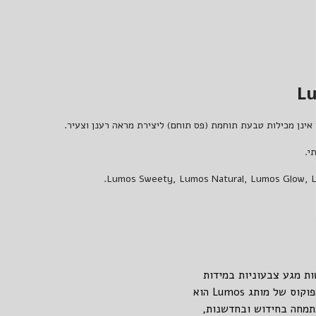
דכונים מיוחדים לקבלת
ם ומוצרים חדשים
שמה
.
Lumos Sweety
,
Lumos Natural
,
Lumos Glow
,
א תודה
ל עדשות מגע צבעוניות במידות
ובצבעים מגוונים. בין הדגמים השונים ניתן למצוא מעל ל-40 צבעים אופנתיים ומרהיבים מרכז הפוקוס של מותג Lumos הוא
תמחה בחידוש ובחדשנות,