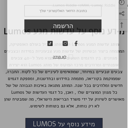
.
Lumos Riddle 17MM
,
Lumos Riddle 22M
הרשמה
מידע נוסף על עדשות מגע Lumos
מותג עדשות המגע Lumos הוא מותג מוביל בעולם האופטיקה,
המתמחה ביצור ובשיווק של עדשות מגע צבעוניות במידות ובצבעים
לא תודה
מגוונים. בין הדגמים השונים ניתן למצוא מעל ל-40 צבעים
אופנתיים ומרהיבים מרכז הפוקוס של מותג Lumos הוא יצירת
צבעים טבעיים במיוחד, שמתאימים לעיניים של כל לקוח. החברה,
שממוקמת בקוריאה, מתמחה בחידוש ובחדשנות, ומספקת דגמים
חדשים ומלהיבים בכל שנה. המותג מתגאה באיכות הגבוהה של של
כל מגוון המוצרים שלו , ואכן, כל דגמי העדשות של Lumos
מאושרים לשיווק על ידי משרד הבריאות הישראלי, מה שמבטיח שהן
לא רק נוחות, אלא גם בטוחות לשימוש.
מידע נוסף על LUMOS