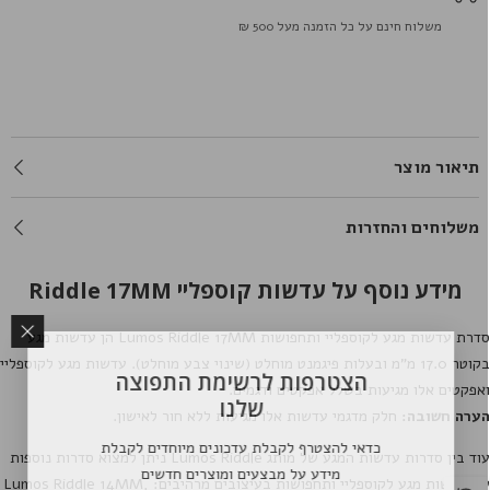
משלוח חינם על כל הזמנה מעל 500 ₪
תיאור מוצר
משלוחים והחזרות
מידע נוסף על עדשות קוספליי Riddle 17MM
דרת עדשות מגע לקוספליי ותחפושות
Lumos Riddle 17MM
הן עדשות מגע
בקוטר 17.0 מ"מ ובעלות פיגמנט מוחלט (שינוי צבע מוחלט). עדשות מגע לקוספליי
הצטרפות לרשימת התפוצה
אפקטים אלו מגיעות בשלל אפקטים ודגמים.
שלנו
ערה חשובה:
חלק מדגמי עדשות אלו מגיעות ללא חור לאישון.
כדאי להצטרף לקבלת עדכונים מיוחדים לקבלת
וד בין סדרות עדשות המגע של מותג
Lumos Riddle
ניתן למצוא סדרות נוספות
מידע על מבצעים ומוצרים חדשים
ל עדשות מגע לקוספליי ותחפושות בעיצובים מרהיבים:
,
Lumos Riddle 14MM