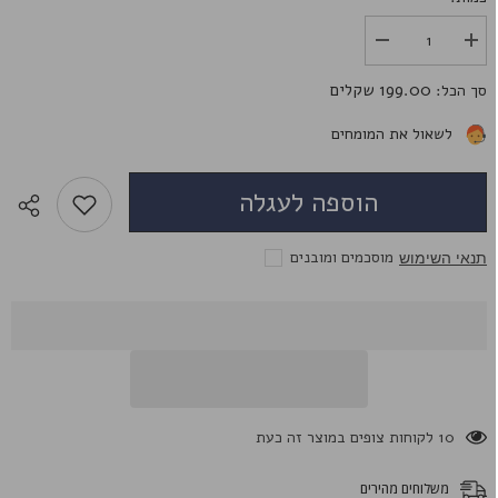
הגדל
הפחת
את
את
הכמות
הכמות
199.00 שקלים
סך הכל:
עבור
עבור
17mm
17mm
White
White
לשאול את המומחים
Blind
Blind
הוספה לעגלה
מוסכמים ומובנים
תנאי השימוש
200 לקוחות צופים במוצר זה כעת
משלוחים מהירים