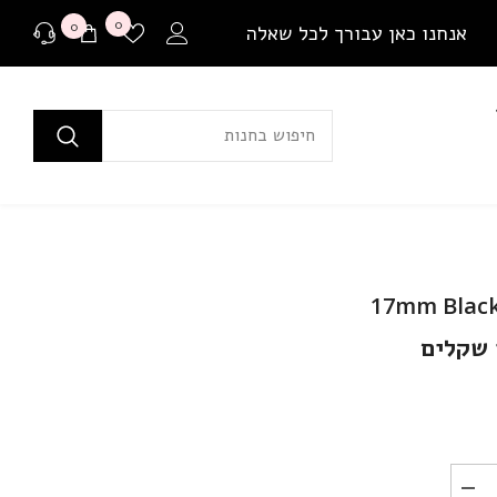
רשימת
0
0
0
אנחנו כאן עבורך לכל שאלה
משאלות
פריטים
ים
לפני רכישה
בכל שאלה או התלבטות ניתן ליצור איתנו קשר במגוון
דרכים שונות.
שאלה למומחים
17mm Black 
או לבקר בדף שאלות ותשובות שלנו
ם
יצירת קשר ב Whatsapp
בין אם יש לך צורך בהתייעצות לפני רכישה או בירור
משלוח שמתעכב, ניתן ליצור איתנו קשר ישיר באמצעות
Whatsapp עם כל שאלה או בעיה.
הפחת