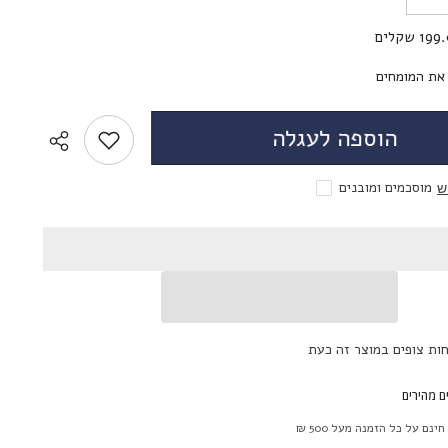
את
הכמות
19 שקלים
עבור
לשליחת הודעה
17mm
Black
 את המומחים
Sclera
הוספה לעגלה
מוסכמים ומובנים
וש
ים מהירים
חינם על כל הזמנה מעל 500 ₪