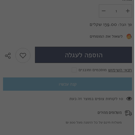
הגדל
הפחת
את
את
הכמות
הכמות
139.00 שקלים
סך הכל:
עבור
עבור
ערפד
ערפד
וולטורי
וולטורי
לשאול את המומחים
דמדומים
דמדומים
-
-
Twilight
Twilight
הוספה לעגלה
Volturi
Volturi
Vampire
Vampire
מוסכמים ומובנים
תנאי השימוש
קנה עכשיו
185 לקוחות צופים במוצר זה כעת
משלוחים מהירים
משלוח חינם על כל הזמנה מעל 500 ₪