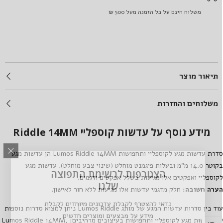
משלוח חינם על כל הזמנה מעל 500 ₪
תיאור מוצר
משלוחים והחזרות
מידע נוסף על עדשות קוספליי Riddle 14MM
דרת עדשות מגע לקוספליי ותחפושות
Lumos Riddle 14MM
הן עדשות מגע
בקוטר 14.0 מ"מ ובעלות פיגמנט מוחלט (שינוי צבע מוחלט). עדשות מגע
הצטרפות לרשימת התפוצה
קוספליי ואפקטים אלו מגיעות בשלל אפקטים ודגמים.
שלנו
ערה חשובה:
חלק מדגמי עדשות אלו מגיעות ללא חור לאישון.
כדאי להצטרף לקבלת עדכונים מיוחדים לקבלת
וד בין סדרות עדשות המגע של מותג
Lumos Riddle
ניתן למצוא סדרות נוספות
מידע על מבצעים ומוצרים חדשים
ל עדשות מגע לקוספליי ותחפושות בעיצובים מרהיבים:
,
Lumos Riddle 14MM