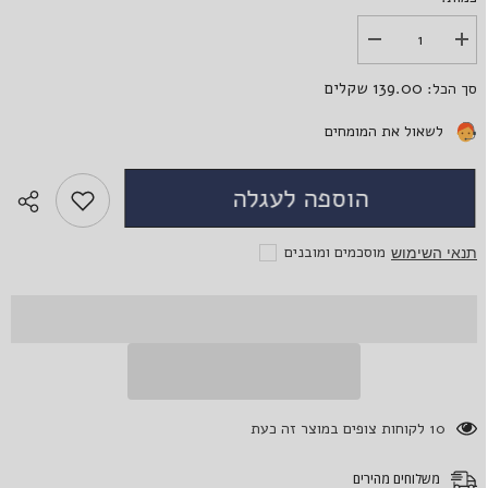
הגדל
הפחת
את
את
הכמות
הכמות
139.00 שקלים
סך הכל:
עבור
עבור
סגול
סגול
אולטרה
אולטרה
לשאול את המומחים
-
-
UV
UV
Violet
Violet
הוספה לעגלה
מוסכמים ומובנים
תנאי השימוש
165 לקוחות צופים במוצר זה כעת
משלוחים מהירים