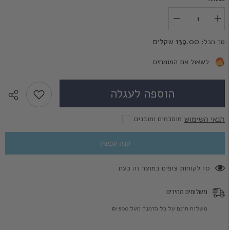
הגדל
הפחת
את
את
הכמות
הכמות
139.00 שקלים
סך הכל:
עבור
עבור
מעורר
מעורר
הגיהנום
הגיהנום
לשאול את המומחים
-
-
Hell
Hell
Raiser
Raiser
הוספה לעגלה
מוסכמים ומובנים
תנאי השימוש
קנה עכשיו
283 לקוחות צופים במוצר זה כעת
משלוחים מהירים
משלוח חינם על כל הזמנה מעל 500 ₪