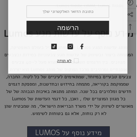
.
Lumos Riddle 17MM
,
Lumos Riddle 22M
הרשמה
מידע נוסף על עדשות מגע Lumos
מותג עדשות המגע Lumos הוא מותג מוביל בעולם האופטיקה,
המתמחה ביצור ובשיווק של עדשות מגע צבעוניות במידות ובצבעים
לא תודה
מגוונים. בין הדגמים השונים ניתן למצוא מעל ל-40 צבעים
אופנתיים ומרהיבים מרכז הפוקוס של מותג Lumos הוא יצירת
צבעים טבעיים במיוחד, שמתאימים לעיניים של כל לקוח. החברה,
שממוקמת בקוריאה, מתמחה בחידוש ובחדשנות, ומספקת דגמים
חדשים ומלהיבים בכל שנה. המותג מתגאה באיכות הגבוהה של של
כל מגוון המוצרים שלו , ואכן, כל דגמי העדשות של Lumos
מאושרים לשיווק על ידי משרד הבריאות הישראלי, מה שמבטיח שהן
לא רק נוחות, אלא גם בטוחות לשימוש.
מידע נוסף על LUMOS