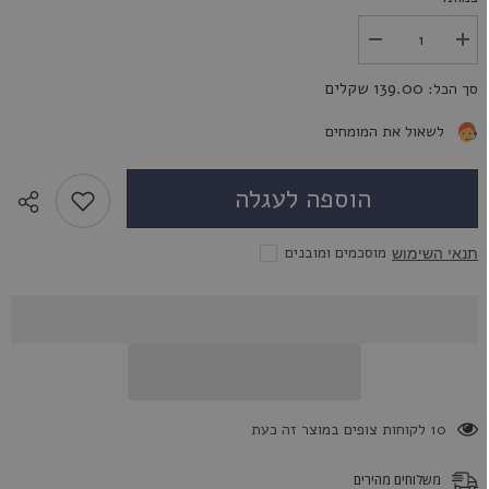
הגדל
הפחת
את
את
הכמות
הכמות
139.00 שקלים
סך הכל:
עבור
עבור
לטאה
לטאה
אדומה
אדומה
לשאול את המומחים
-
-
Red
Red
Lizard
Lizard
הוספה לעגלה
מוסכמים ומובנים
תנאי השימוש
50 לקוחות צופים במוצר זה כעת
משלוחים מהירים