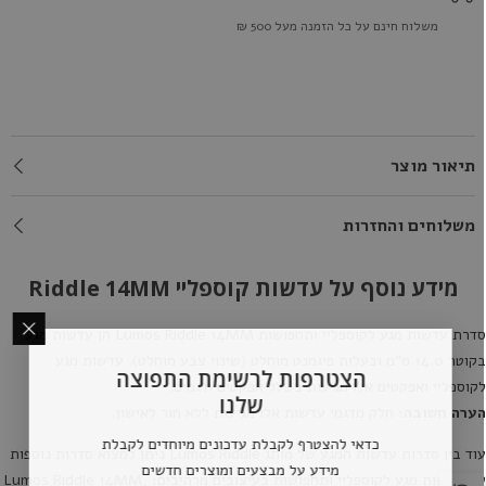
משלוח חינם על כל הזמנה מעל 500 ₪
תיאור מוצר
משלוחים והחזרות
מידע נוסף על עדשות קוספליי Riddle 14MM
דרת עדשות מגע לקוספליי ותחפושות
Lumos Riddle 14MM
הן עדשות מגע
בקוטר 14.0 מ"מ ובעלות פיגמנט מוחלט (שינוי צבע מוחלט). עדשות מגע
הצטרפות לרשימת התפוצה
קוספליי ואפקטים אלו מגיעות בשלל אפקטים ודגמים.
שלנו
ערה חשובה:
חלק מדגמי עדשות אלו מגיעות ללא חור לאישון.
כדאי להצטרף לקבלת עדכונים מיוחדים לקבלת
וד בין סדרות עדשות המגע של מותג
Lumos Riddle
ניתן למצוא סדרות נוספות
מידע על מבצעים ומוצרים חדשים
ל עדשות מגע לקוספליי ותחפושות בעיצובים מרהיבים:
,
Lumos Riddle 14MM