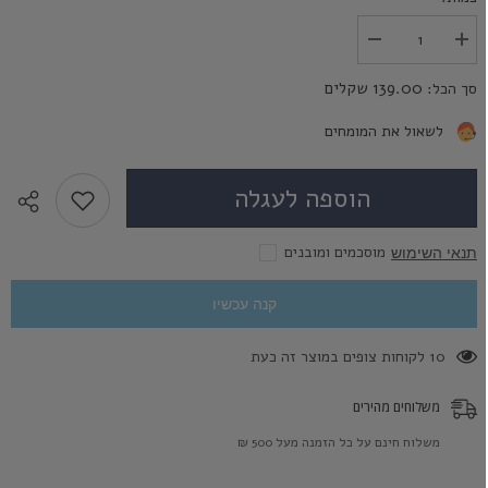
הגדל
הפחת
את
את
הכמות
הכמות
139.00 שקלים
סך הכל:
עבור
עבור
חתול
חתול
צהוב
צהוב
לשאול את המומחים
-
-
Yellow
Yellow
Cat
Cat
הוספה לעגלה
מוסכמים ומובנים
תנאי השימוש
קנה עכשיו
18 לקוחות צופים במוצר זה כעת
משלוחים מהירים
משלוח חינם על כל הזמנה מעל 500 ₪