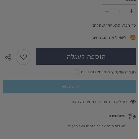
הגדל
הפחת
את
את
הכמות
הכמות
139.00 שקלים
סך הכל:
עבור
עבור
זומבי
זומבי
לבן
לבן
לשאול את המומחים
-
-
White
White
Zombie
Zombie
הוספה לעגלה
מוסכמים ומובנים
תנאי השימוש
קנה עכשיו
165 לקוחות צופים במוצר זה כעת
משלוחים מהירים
משלוח חינם על כל הזמנה מעל 500 ₪