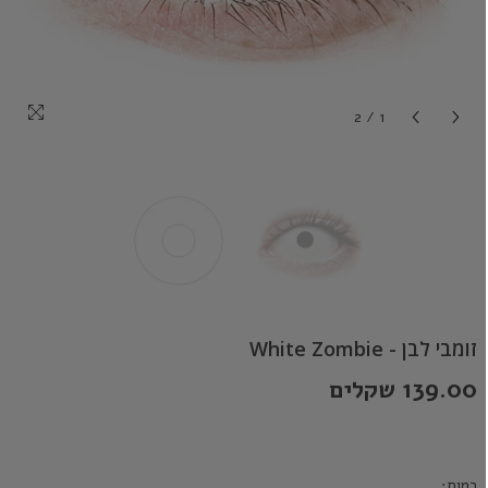
2
/
1
זומבי לבן - White Zombie
139.00 שקלים
כמות: