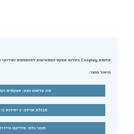
עדשות Cosplay בעלות אפקט המתאימות לתחפושות ואירועי קוספליי שונים.
תיאור מוצר:
סוג עדשות מגע: אפקטים וקו
תכולת אריזה: 2 יחידות (1 זוג)
חומר גלם: סיליקון היידרוג