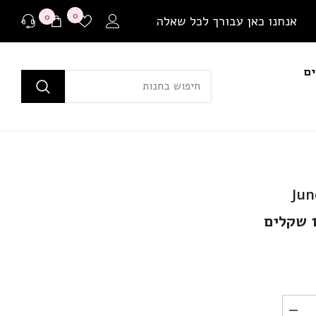
רשימת
0
0
0
אנחנו כאן עבורך לכל שאלה
משאלות
פריטים
ים
לפני רכישה
בכל שאלה או התלבטות ניתן ליצור איתנו קשר במגוון
דרכים שונות.
שאלה למומחים
או לבקר בדף שאלות ותשובות שלנו
ם
יצירת קשר ב Whatsapp
בין אם יש לך צורך בהתייעצות לפני רכישה או בירור
משלוח שמתעכב, ניתן ליצור איתנו קשר ישיר באמצעות
Whatsapp עם כל שאלה או בעיה.
הפחת