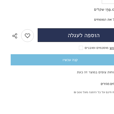
את
הכמות
13 שקלים
עבור
לשליחת הודעה
ו
ג&#39;ונו
-
 את המומחים
Juno
הוספה לעגלה
מוסכמים ומובנים
וש
קנה עכשיו
ים מהירים
חינם על כל הזמנה מעל 500 ₪