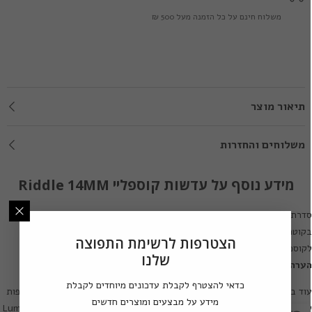
משלוח חינם על כל הזמנה מעל 500 ₪
תיאור מוצר
משלוחים והחזרות
מידע נוסף על עדשות קוספליי Riddle 14MM
דרת עדשות מגע לקוספליי ותחפושות
Lumos Riddle 14MM
הן עדשות מגע
בקוטר 14.0 מ"מ ובעלות פיגמנט מוחלט (שינוי צבע מוחלט). עדשות מגע
הצטרפות לרשימת התפוצה
קוספליי ואפקטים אלו מגיעות בשלל אפקטים ודגמים.
שלנו
ערה חשובה:
חלק מדגמי עדשות אלו מגיעות ללא חור לאישון.
כדאי להצטרף לקבלת עדכונים מיוחדים לקבלת
וד בין סדרות עדשות המגע של מותג
Lumos Riddle
ניתן למצוא סדרות נוספות
מידע על מבצעים ומוצרים חדשים
ל עדשות מגע לקוספליי ותחפושות בעיצובים מרהיבים:
,
Lumos Riddle 14MM