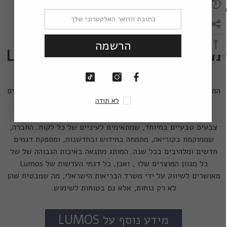
.
Lumos Riddle 17MM
,
Lumos Riddle 22M
הרשמה
מידע נוסף על עדשות מגע Lumos
מותג עדשות המגע Lumos הוא מותג מוביל בעולם האופטיקה,
המתמחה ביצור ובשיווק של עדשות מגע צבעוניות במידות ובצבעים
לא תודה
מגוונים. בין הדגמים השונים ניתן למצוא מעל ל-40 צבעים
אופנתיים ומרהיבים מרכז הפוקוס של מותג Lumos הוא יצירת
צבעים טבעיים במיוחד, שמתאימים לעיניים של כל לקוח. החברה,
שממוקמת בקוריאה, מתמחה בחידוש ובחדשנות, ומספקת דגמים
חדשים ומלהיבים בכל שנה. המותג מתגאה באיכות הגבוהה של של
כל מגוון המוצרים שלו , ואכן, כל דגמי העדשות של Lumos
מאושרים לשיווק על ידי משרד הבריאות הישראלי, מה שמבטיח שהן
לא רק נוחות, אלא גם בטוחות לשימוש.
מידע נוסף על LUMOS