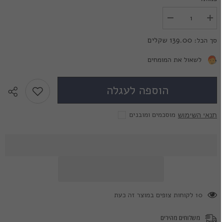
הגדל
הפחת
את
את
הכמות
הכמות
139.00 שקלים
סך הכל:
עבור
עבור
אקווה
אקווה
מן
מן
לשאול את המומחים
-
-
Aqua
Aqua
Man
Man
הוספה לעגלה
מוסכמים ומובנים
תנאי השימוש
38 לקוחות צופים במוצר זה כעת
משלוחים מהירים