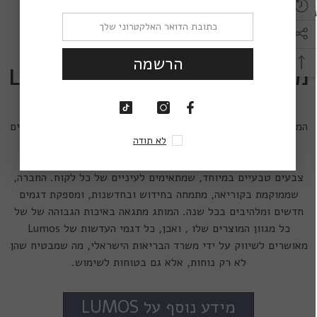
.
Lumos Riddle 17MM
,
Lumos Riddle 22M
הרשמה
מידע נוסף על עדשות מגע Lumos
מותג עדשות המגע Lumos הוא מותג מוביל בעולם האופטיקה,
המתמחה ביצור ובשיווק של עדשות מגע צבעוניות במידות ובצבעים
לא תודה
מגוונים. בין הדגמים השונים ניתן למצוא מעל ל-40 צבעים
אופנתיים ומרהיבים מרכז הפוקוס של מותג Lumos הוא יצירת
צבעים טבעיים במיוחד, שמתאימים לעיניים של כל לקוח. החברה,
שממוקמת בקוריאה, מתמחה בחידוש ובחדשנות, ומספקת דגמים
חדשים ומלהיבים בכל שנה. המותג מתגאה באיכות הגבוהה של של
כל מגוון המוצרים שלו , ואכן, כל דגמי העדשות של Lumos
מאושרים לשיווק על ידי משרד הבריאות הישראלי, מה שמבטיח שהן
לא רק נוחות, אלא גם בטוחות לשימוש.
מידע נוסף על LUMOS