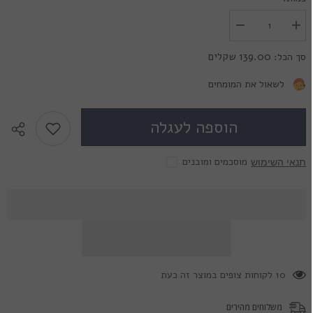
הגדל
הפחת
את
את
הכמות
הכמות
139.00 שקלים
סך הכל:
עבור
עבור
איש
איש
זאב
זאב
לשאול את המומחים
ירוק
ירוק
-
-
Green
Green
הוספה לעגלה
Werewolf
Werewolf
מוסכמים ומובנים
תנאי השימוש
38 לקוחות צופים במוצר זה כעת
משלוחים מהירים