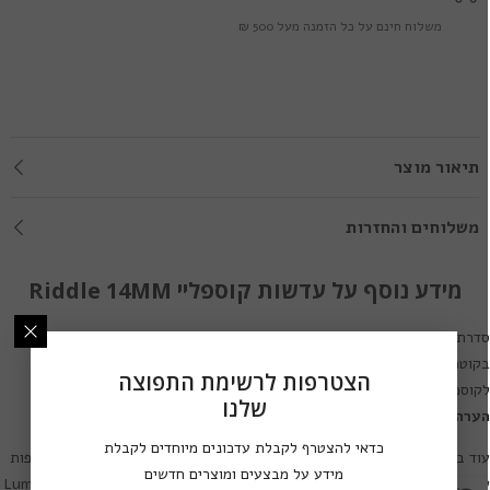
משלוח חינם על כל הזמנה מעל 500 ₪
תיאור מוצר
משלוחים והחזרות
מידע נוסף על עדשות קוספליי Riddle 14MM
דרת עדשות מגע לקוספליי ותחפושות
Lumos Riddle 14MM
הן עדשות מגע
בקוטר 14.0 מ"מ ובעלות פיגמנט מוחלט (שינוי צבע מוחלט). עדשות מגע
הצטרפות לרשימת התפוצה
קוספליי ואפקטים אלו מגיעות בשלל אפקטים ודגמים.
שלנו
ערה חשובה:
חלק מדגמי עדשות אלו מגיעות ללא חור לאישון.
כדאי להצטרף לקבלת עדכונים מיוחדים לקבלת
וד בין סדרות עדשות המגע של מותג
Lumos Riddle
ניתן למצוא סדרות נוספות
מידע על מבצעים ומוצרים חדשים
ל עדשות מגע לקוספליי ותחפושות בעיצובים מרהיבים:
,
Lumos Riddle 14MM