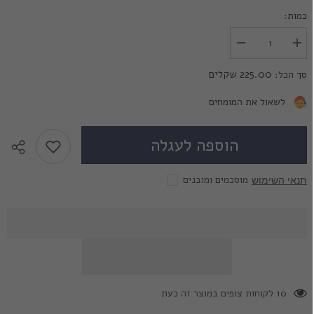
כמות:
הגדל
הפחת
את
את
הכמות
הכמות
225.00 שקלים
סך הכל:
עבור
עבור
Solotica
Solotica
Solflex
Solflex
לשאול את המומחים
Natural
Natural
Colors
Colors
Verde-
Verde-
הוספה לעגלה
עדשות
עדשות
מגע
מגע
צבעוניות
צבעוניות
מוסכמים ומובנים
תנאי השימוש
38 לקוחות צופים במוצר זה כעת