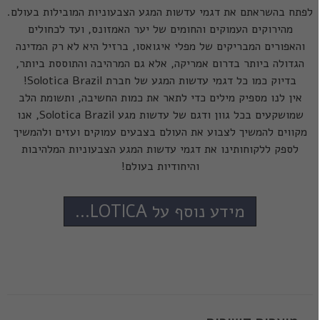
לפתח בהשראתם את דגמי עדשות המגע הצבעוניות המובילות בעולם.
מהירוקים העמוקים והחומים של יער האמזונס, ועד לכחולים
והאפורים המבריקים של מפלי איגואסו, ברזיל היא לא רק המדינה
הגדולה ביותר בדרום אמריקה, אלא גם המרהיבה והתוססת ביותר,
בדיוק כמו כל דגמי עדשות המגע של חברת Solotica Brazil!
אין לנו מספיק מילים כדי לתאר את כמות החשיבה, ותשומת הלב
שמושקעים בכל גוון ודגם של עדשות מגע Solotica Brazil, אנו
מקווים להמשיך לצבוע את העולם בצבעים עמוקים ועזים ולהמשיך
לספק ללקוחותינו את דגמי עדשות המגע הצבעוניות המלהיבות
והיחודיות בעולם!
מידע נוסף על SOLOTICA