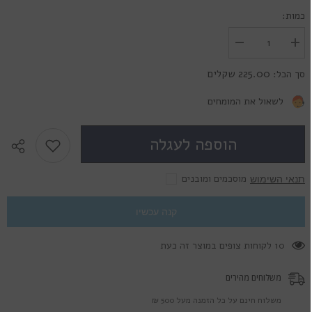
כמות:
הגדל
הפחת
את
את
הכמות
הכמות
225.00 שקלים
סך הכל:
עבור
עבור
Solotica
Solotica
Hidrocor
Hidrocor
לשאול את המומחים
Monthly
Monthly
Topazio
Topazio
-
-
הוספה לעגלה
עדשות
עדשות
מגע
מגע
צבעוניות
צבעוניות
מוסכמים ומובנים
תנאי השימוש
קנה עכשיו
125 לקוחות צופים במוצר זה כעת
משלוחים מהירים
משלוח חינם על כל הזמנה מעל 500 ₪