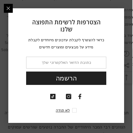
דרת עדשות מגע
Solotica Hidrocor Monthly
משתייכת למותג עדשות המגע
פופולרי
Solotica
המכיל מעל 60 דגמי עדשות מגע צבעוניות עם עיצוב צעיר
הצטרפות לרשימת התפוצה
אופנתי.
שלנו
וד בין סדרות עדשות המגע של מותג
Solotica
ניתן למצוא סדרות נוספות של
כדאי להצטרף לקבלת עדכונים מיוחדים לקבלת
דשות מגע בעיצובים מרהיבים:
,
Solotica Hidrocor Rio
,
Solotica Hidrocor
מידע על מבצעים ומוצרים חדשים
Solotica Natural Colors
,
Solotica Aquarella
,
Solotica Hidrocor Monthly
,
Solotica Solflex Natural Color
Solotica Tori (עדשות צילינדר)
.
הרשמה
מידע נוסף על עדשות מגע
Solotica
לא תודה
חברת עדשות המגע סולוטיקה ברזיל - Solotica Brazil היא חברה
חלוצית וחדשנית בתחום עדשות המגע הצבעוניות.
הגוונים רבי המכר היחודיים של החברה נוטעים שורשים עמוקים