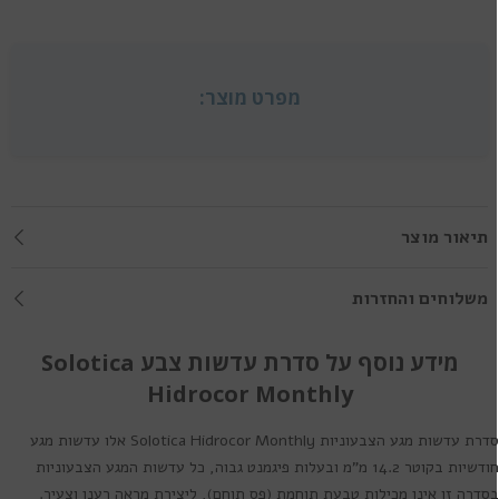
מפרט מוצר:
תיאור מוצר
משלוחים והחזרות
מידע נוסף על סדרת עדשות צבע Solotica
Hidrocor Monthly
דרת עדשות מגע הצבעוניות
Solotica Hidrocor Monthly
אלו עדשות מגע
חודשיות בקוטר 14.2 מ"מ ובעלות פיגמנט גבוה, כל עדשות המגע הצבעוניות
סדרה זו אינן מכילות טבעת תוחמת (פס תוחם), ליצירת מראה רענן וצעיר.