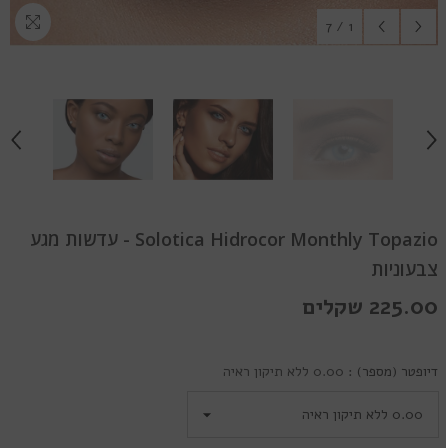
7
/
1
Solotica Hidrocor Monthly Topazio - עדשות מגע
צבעוניות
225.00 שקלים
דיופטר (מספר) :
0.00 ללא תיקון ראיה