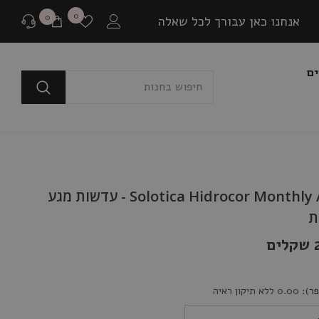
רשימת
0
0
0
אנחנו כאן עבורך לכל שאלה
משאלות
פריטים
ים
לפני רכישה
בכל שאלה או התלבטות ניתן ליצור איתנו קשר במגוון
דרכים שונות.
שאלה למומחים
Solotica Hidrocor Monthly Ambar - עדשות מגע
או לבקר בדף שאלות ותשובות שלנו
ת
ם
יצירת קשר ב Whatsapp
בין אם יש לך צורך בהתייעצות לפני רכישה או בירור
ר):
0.00 ללא תיקון ראיה
משלוח שמתעכב, ניתן ליצור איתנו קשר ישיר באמצעות
Whatsapp עם כל שאלה או בעיה.