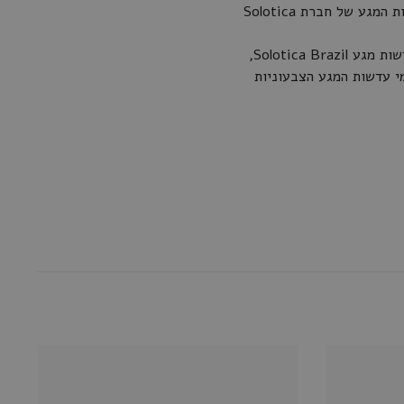
המדינה הגדולה ביותר בדרום אמריקה, אלא גם המרהיבה והתוססת ביותר, בדיוק כמו כל דגמי עדשות המגע של חברת Solotica
אין לנו מספיק מילים כדי לתאר את כמות החשיבה, ותשומת הלב שמושקעים בכל גוון ודגם של עדשות מגע Solotica Brazil,
י עדשות המגע הצבעוניות