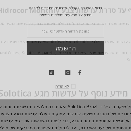
כדאי להצטרף לקבלת 
רת עדשות צבע Solotica Hidrocor Monthly
מידע על מבצעי
אלו עדשות מגע חודשיות בקוטר 14.2 מ"מ ובעלות פיגמנט גבוה,
 עדשות המגע הפופולרי
Solotica
המכיל מעל 60 דגמי עדשות מגע צבעוניות עם עיצוב צעיר ואופנתי.
הר
ת נוספות של עדשות מגע בעיצובים מרהיבים:
,
Solotica Aquarella
,
ural Colors
,
So
ל
מידע נוסף על עדשות מגע Solotica
רה חלוצית וחדשנית בתחום עדשות המגע הצבעוניות.
יחודיים של החברה נוטעים שורשים עמוקים בעולם עדשות המגע הצבעוניות 
אלמנטים הקסומים ביותר בטבע, כדי לפתח בהשראתם את דגמי עדשות ה
 והחומים של יער האמזונס, ועד לכחולים והאפורים המבריקים של מפלי 