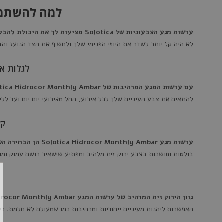
למה להשתמש בעדשות מגע r
עדשות מגע הצבעוניות של Solotica מציעות לך את היכולת להבליט ולהתמקד במראה הפנימי שלך
לא היה קל יותר לשדר את היופי הפנימי שלך ולחשוף את הצד הנועז והב
לגלות את הסטיי
עם עדשות המגע המרהיבות של Solotica Hidrocor Monthly Ambar, כיף לשדר את חוש הסטייל והאופנה שלך בכל זמן ובכל מקום
להתאים את צבע העיניים שלך לכל אירוע, החל מאירועי יום יום ועד ללי
קל ל
עדשות מגע Solotica Hidrocor Monthly Ambar הן הבחירה הטובה ביותר למראה ייחודי ומהפנט
בולטות ומושכות בצבע ירוק זית מלהיב ומפתיע שישאיר רושם עמוק ומופת
גוון הירוק זית המרהיב של עדשות המגע Solotica Hidrocor Monthly Ambar הם התוצאה של מאמץ של המון אהבה ויצירה
האפשרות ליהנות מעיניים ייחודיות ומרהיבות כמו שמעולם לא חלמת. כ