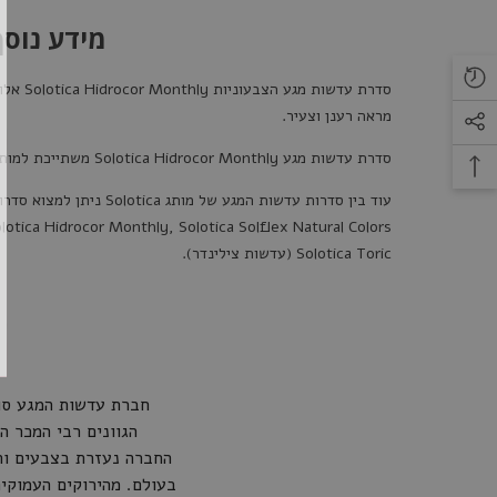
מידע נוסף על סד
סדרת עדשות מגע הצבעוניות
Solotica Hidrocor Monthly
מראה רענן וצעיר.
סדרת עדשות מגע
Solotica Hidrocor Monthly
משתייכת למותג
עוד בין סדרות עדשות המגע של מותג
Solotica
ניתן למצוא סדרו
lotica Hidrocor Monthly
,
Solotica Solflex Natural Colors
Solotica Toric (עדשות צילינדר)
.
חברת עדשות המגע סולוטיקה ברזיל - Solotica Brazil היא חב
הגוונים רבי המכר ה
החברה נעזרת בצבעים וה
בעולם. מהירוקים העמוקים