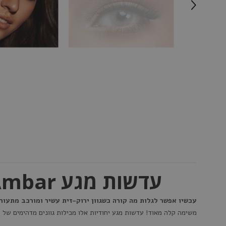
עדשות מגע Solotica Hidrocor Monthly Ambar - תיאור מוצר
עכשיו אפשר לגלות מה קורה כשגוון ירוק-זית עשיר ומורכב מתעורר לחיים - בעזר
משימה קלה מאוד! עדשות מגע יחודיות אלו מכילות גוונים מדהימים של י