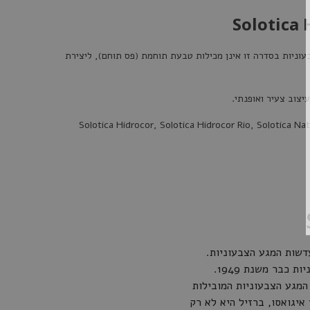
עדכונים מיוחדים לקבלת
ם ומוצרים חדשים
 כל עדשות המגע הצבעוניות בסדרה זו אינן מכילות טבעת תוחמת (פס תוחם), ליצירת
שמה
Solotica Hidrocor
,
Solotica Hidrocor Rio
,
Solotica Nat
א תודה
כבר משנת 1949.
מגע הצבעוניות המובילות
איגואסו, ברזיל היא לא רק