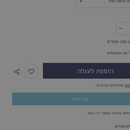
לשליחת הודעה
הפחת
את
הכמות
22 שקלים
עבור
Solotica
Hidrocor
 את המומחים
Monthly
Ambar
-
הוספה לעגלה
עדשות
מגע
צבעוניות
מוסכמים ומובנים
וש
קנה עכשיו
ים מהירים