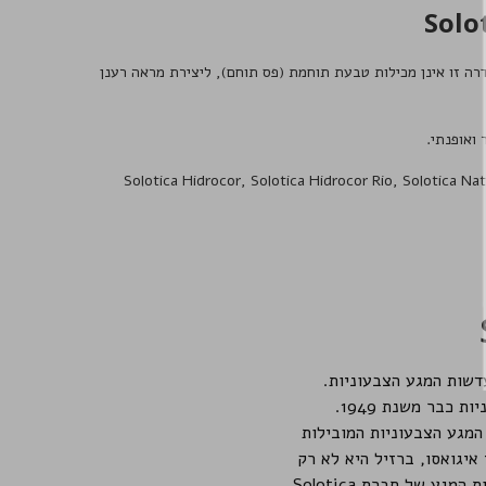
לנו
עדכונים מיוחדים לקבלת
גע הצבעוניות בסדרה זו אינן מכילות טבעת תוחמת (פס תוחם), ליצירת מראה רענן
ם ומוצרים חדשים
Solotica Hidrocor
,
Solotica Hidrocor Rio
,
Solotica Nat
שמה
א תודה
כבר משנת 1949.
מגע הצבעוניות המובילות
איגואסו, ברזיל היא לא רק
המדינה הגדולה ביותר בדרום אמריקה, אלא גם המרהיבה והתוססת ביותר, בדיוק כמו כל דגמי עדשות המגע של חברת Solotica