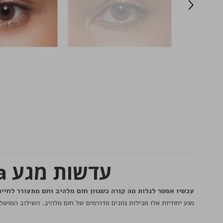
עדשות מגע Solotica Hidrocor Agata - תיאור מוצר
עכשיו אפשר לגלות מה קורה כשגוון חום מלהיב וחם מתעורר לחיים - בעזרת ע
מגע יחודיות אלו מכילות גוונים מדהימים של חום מלהיב. השילוב המושלם