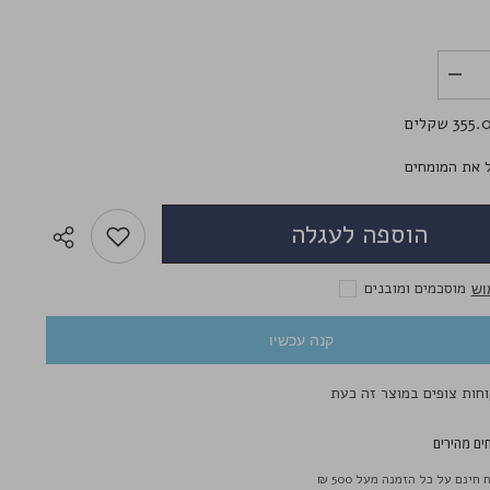
לשליחת הודעה
הפחת
את
הכמות
35 שקלים
עבור
Solotica
Hidrocor
 את המומחים
Agata
-
עדשות
הוספה לעגלה
מגע
צבעוניות
מוסכמים ומובנים
וש
קנה עכשיו
ים מהירים
חינם על כל הזמנה מעל 500 ₪