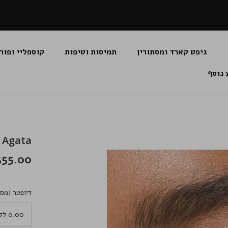
גיפט קארד ומסתורין
תמיסות וטיפות
קוספליי ופור
 נוסף
drocor Agata
355.00 שקלי
דיופטר (מספ