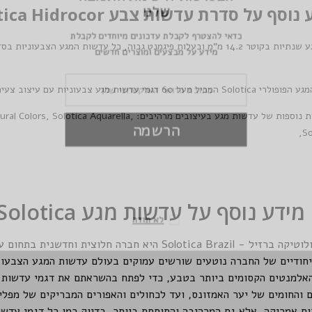
ש
וסף על סדרת עדשות צבע Solotica Hidrocor
כדאי להצטרף לקבלת 
אלו עדשות מגע שנתיות בקוטר 14.2 מ"מ ובעלות פיגמנט גבוה, כל עדשות המ
מידע על מבצעי
גע הפופולרי
Solotica
המכיל מעל 60 דגמי עדשות מגע צבעוניות עם עיצוב צעיר ואופנתי.
ת נוספות של עדשות מגע בעיצובים מרהיבים:
,
Solotica Aquarella
,
ural Colors
הר
,
So
מידע נוסף על עדשות מגע Solotica
ל
רה חלוצית וחדשנית בתחום עדשות המגע הצבעוניות.
יחודיים של החברה נוטעים שורשים עמוקים בעולם עדשות המגע הצבעוניות 
אלמנטים הקסומים ביותר בטבע, כדי לפתח בהשראתם את דגמי עדשות ה
 והחומים של יער האמזונס, ועד לכחולים והאפורים המבריקים של מפלי 