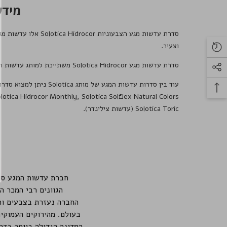
מידע נ
סדרת עדשות מגע הצבעוניות
Solotica Hidrocor
וצעיר.
סדרת עדשות מגע
Solotica Hidrocor
משתייכת למותג עדשות המ
עוד בין סדרות עדשות המגע של מותג
Solotica
ניתן למצוא סדרו
lotica Hidrocor Monthly
,
Solotica Solflex Natural Colors
Solotica Toric (עדשות צילינדר)
.
חברת עדשות המגע סולוטיקה ברזיל - Solotica Brazil היא חב
הגוונים רבי המכר ה
החברה נעזרת בצבעים וה
בעולם. מהירוקים העמוקים