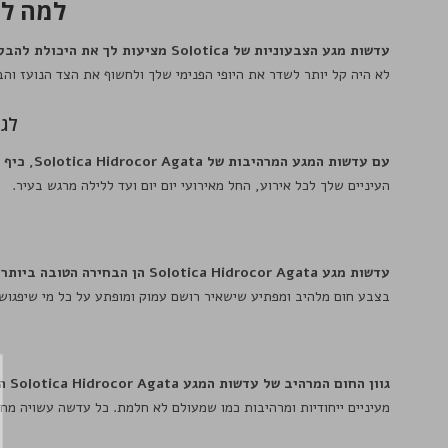
למה להשתמש 
עדשות מגע הצבעוניות של Solotica מציעות לך את היכולת להבליט ולהתמקד במראה הפנימי שלך
לא היה קל יותר לשדר את היופי הפנימי שלך ולחשוף את הצד הנועז והב
לגלו
עם עדשות המגע המרהיבות של Solotica Hidrocor Agata, כיף לשדר את חוש הסטייל והאופנה שלך בכל זמן ובכל מקום
העיניים שלך לכל אירוע, החל מאירועי יום יום ועד ללילה מרגש בעיר.
עדשות מגע Solotica Hidrocor Agata הן הבחירה הטובה ביותר למראה ייחודי ומהפנט
בצבע חום מלהיב ומפתיע שישאיר רושם עמוק ומופתע על כל מי שיפגוש בך
גוון החום המרהיב של עדשות המגע Solotica Hidrocor Agata הם התוצאה של מאמץ של המון אהבה ויצירה
מעיניים ייחודיות ומרהיבות כמו שמעולם לא חלמת. כל עדשה עשויה מח