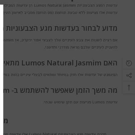
עדשות המגע הצבעוניות Lumos Natural Jasmim הן עדשות המכילות גווני אפור בהירים עם נגיעות של ירוק עדין שיחדיו יוצרים את האפקט המושלם.
עדשות אלו מגיעות ללא טבעת תוחמת (פס תוחם) מסביב לאישון העין.
מדוע לבחור בעדשות מגע הצבעוניות Lumos Natural Jasmim?
להעניק לעיניים שלכם מראה מודרני וחדשני.
האם Lumos Natural Jasmim מתאימות לבעלות עיניים כהות?
הפיגמנט של עדשות אלו חזק במיוחד ומתאים לבעלי עיניים כהות במיוחד
מה משך הזמן שאפשר להשתמש ב- Lumos Natural Jasmim?
עדשות Lumos מגיעות עם תקן שימוש שנתי.
מידע
סדרת עדשות מגע הצבעוניות
Lumos Natural
אלו עדשות מגע בקוטר 14.5 מ"מ ובעלות פיגמנט גבוה, כל עדשות המגע הצבעוניות בסדרה זו אינן מכילות טבעת ת