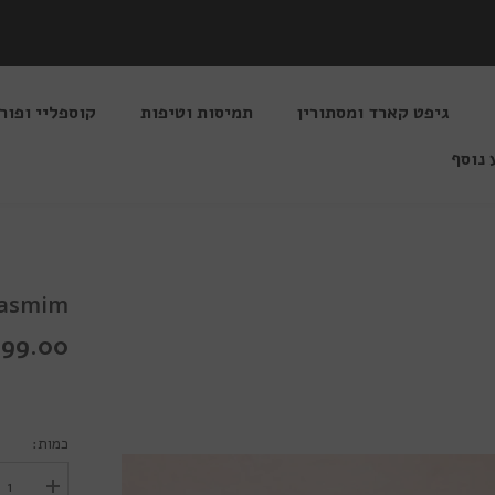
גיפט קארד ומסתורין
תמיסות וטיפות
קוספליי ופור
 נוסף
tural Jasmim
199.00 שקלי
כמות:
הגדל