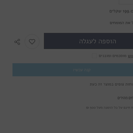
את
הכמות
19 שקלים
עבור
לשליחת הודעה
Lumos
Natural
 את המומחים
Jasmim
-
עדשות
הוספה לעגלה
מגע
צבעוניות
מוסכמים ומובנים
וש
קנה עכשיו
ים מהירים
חינם על כל הזמנה מעל 500 ₪