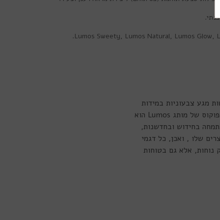
.
Lumos Sweety
,
Lumos Natural
,
Lumos Glow
,
ל עדשות מגע צבעוניות במידות
ובצבעים מגוונים. בין הדגמים השונים ניתן למצוא מעל ל-40 צבעים אופנתיים ומרהיבים מרכז הפוקוס של מותג Lumos הוא
תמחה בחידוש ובחדשנות,
ים שלו , ואכן, כל דגמי
א רק נוחות, אלא גם בטוחות