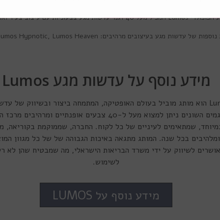
 הפופולרי
Lumos
המכיל מעל 40 דגמי עדשות מגע צבעוניות עם עיצוב צעיר ואופנתי.
 נוספות של עדשות מגע בעיצובים מרהיבים:
Lumos Heaven
,
Lumos Hypnotic
מידע נוסף על עדשות מגע Lumos
מותג עדשות המגע Lumos הוא מותג מוביל בעולם האופטיקה, המתמחה ביצור ובשיווק ש
מיוחד, שמתאימים לעיניים של כל לקוח. החברה, שממוקמת בקוריאה, מ
להיבים בכל שנה. המותג מתגאה באיכות הגבוהה של של כל מגוון המוצר
שות של Lumos מאושרים לשיווק על ידי משרד הבריאות הישראלי, מה שמבטיח שהן ל
לשימוש.
מידע נוסף על LUMOS