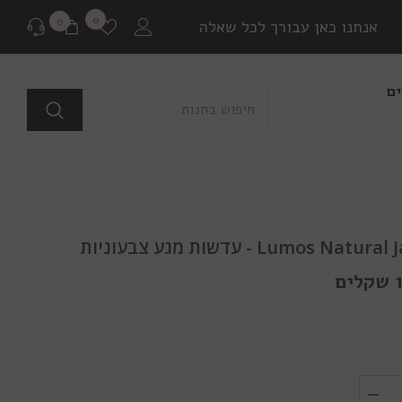
רשימת
0
0
0
אנחנו כאן עבורך לכל שאלה
משאלות
פריטים
ים
לפני רכישה
בכל שאלה או התלבטות ניתן ליצור איתנו קשר במגוון
דרכים שונות.
שאלה למומחים
Lumos Na - עדשות מגע צבעוניות
או לבקר בדף שאלות ותשובות שלנו
ם
יצירת קשר ב Whatsapp
בין אם יש לך צורך בהתייעצות לפני רכישה או בירור
משלוח שמתעכב, ניתן ליצור איתנו קשר ישיר באמצעות
Whatsapp עם כל שאלה או בעיה.
הפחת