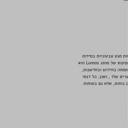
ל עדשות מגע צבעוניות במידות
ובצבעים מגוונים. בין הדגמים השונים ניתן למצוא מעל ל-40 צבעים אופנתיים ומרהיבים מרכז הפוקוס של מותג Lumos הוא
תמחה בחידוש ובחדשנות,
ים שלו , ואכן, כל דגמי
א רק נוחות, אלא גם בטוחות