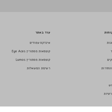
וחות
עוד באתר
נות
אינדקס עמודים
קופסאות מסתורין Eye Aces
ים
קופסאות מסתורין Lumos
החזרות
רשימת המשאלות
ש
רטיות