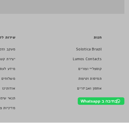
חנות
שירות לק
Solotica Brazil
מעקב הזמ
Lumos Contacts
יצירת קשר
קוספליי ופורים
מידע לעסק
תמיסות וטיפות
משלוחים ו
אחסון ואביזרים
אודותינו
תנאי שימו
כתיבה ב Whatsapp
מדיניות פ
© Pegasus Optics. Powered By Squid LTD