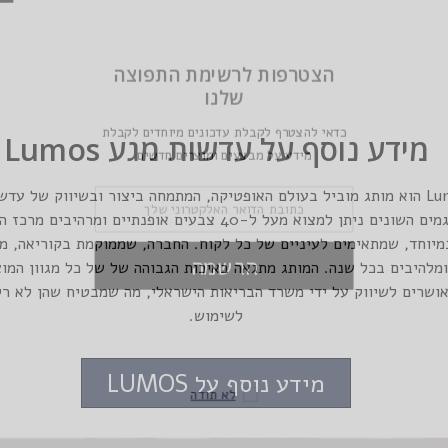
הצטרפות לרשימת התפוצה
שלנו
כדאי להצטרף לקבלת עדכונים מיוחדים לקבלת
מידע נוסף על עדשות מגע Lumos
מידע על מבצעים ומוצרים חדשים
מותג עדשות המגע Lumos הוא מותג מוביל בעולם האופטיקה, המתמחה ביצור ובשיווק ש
מיוחד, שמתאימים לעיניים של כל לקוח. החברה, שממוקמת בקוריאה, מ
הרשמה
להיבים בכל שנה. המותג מתגאה באיכות הגבוהה של של כל מגוון המוצר
שות של Lumos מאושרים לשיווק על ידי משרד הבריאות הישראלי, מה שמבטיח שהן ל
לשימוש.
מידע נוסף על LUMOS
לא תודה