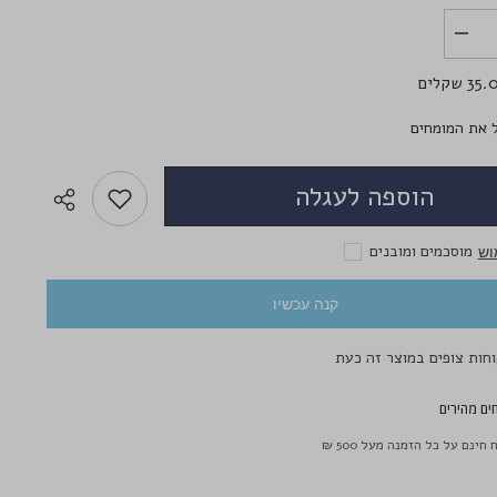
הפחת
לשליחת הודעה
את
הכמות
3 שקלים
עבור
מחסנית
לאחסון
 את המומחים
14
עדשות
מגע
הוספה לעגלה
(7
זוגות)
מוסכמים ומובנים
וש
קנה עכשיו
ים מהירים
חינם על כל הזמנה מעל 500 ₪