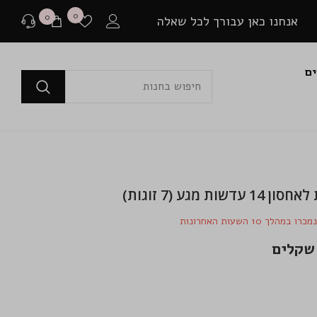
רשימת
0
0
0
אנחנו כאן עבורך לכל שאלה
משאלות
פריטים
ים
לפני רכישה
בכל שאלה או התלבטות ניתן ליצור איתנו קשר במגוון
דרכים שונות.
שאלה למומחים
עדשות מגע (7 זוגות)
או לבקר בדף שאלות ותשובות שלנו
מכרו במהלך
10
השעות האחרונות
יצירת קשר ב Whatsapp
בין אם יש לך צורך בהתייעצות לפני רכישה או בירור
משלוח שמתעכב, ניתן ליצור איתנו קשר ישיר באמצעות
Whatsapp עם כל שאלה או בעיה.