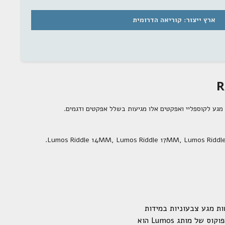
ארץ ייצור: קוריאה הדרומית
נים מיוחדים לקבלת
מוצרים חדשים
ה
.
Lumos Riddle 14MM
,
Lumos Riddle 17MM
,
Lumos Ridd
ודה
ל עדשות מגע צבעוניות במידות
ובצבעים מגוונים. בין הדגמים השונים ניתן למצוא מעל ל-40 צבעים אופנתיים ומרהיבים מרכז הפוקוס של מותג Lumos הוא