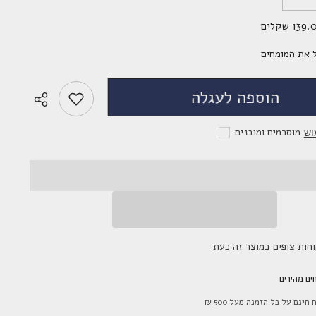
את
הכמות
13 שקלים
עבור
לשליחת הודעה
אדום
מיסטי
 את המומחים
-
Mystic
red
הוספה לעגלה
מוסכמים ומובנים
וש
ים מהירים
חינם על כל הזמנה מעל 500 ₪