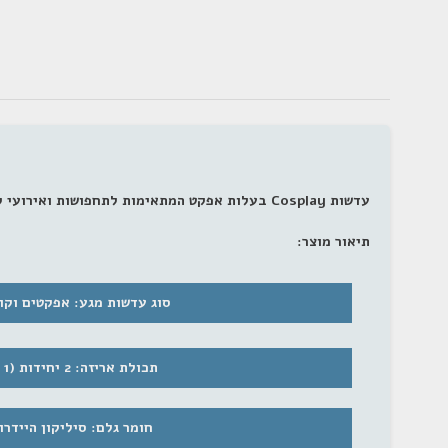
עדשות Cosplay בעלות אפקט המתאימות לתחפושות ואירועי קוספליי שונים.
תיאור מוצר:
סוג עדשות מגע: אפקטים וקו
תכולת אריזה: 2 יחידות (1 זוג)
חומר גלם: סיליקון היידרוג