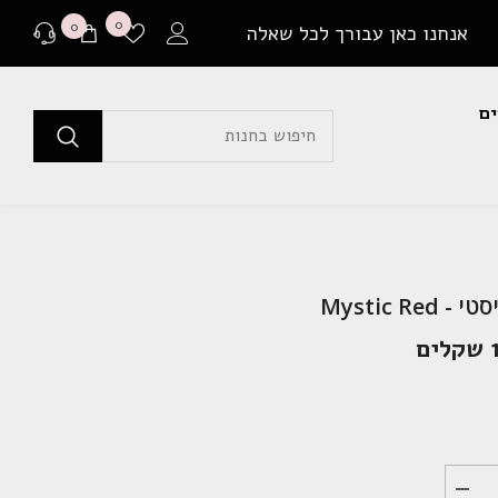
רשימת
0
0
0
אנחנו כאן עבורך לכל שאלה
משאלות
פריטים
ים
לפני רכישה
בכל שאלה או התלבטות ניתן ליצור איתנו קשר במגוון
דרכים שונות.
שאלה למומחים
Mystic Red
או לבקר בדף שאלות ותשובות שלנו
ם
יצירת קשר ב Whatsapp
בין אם יש לך צורך בהתייעצות לפני רכישה או בירור
משלוח שמתעכב, ניתן ליצור איתנו קשר ישיר באמצעות
Whatsapp עם כל שאלה או בעיה.
הפחת