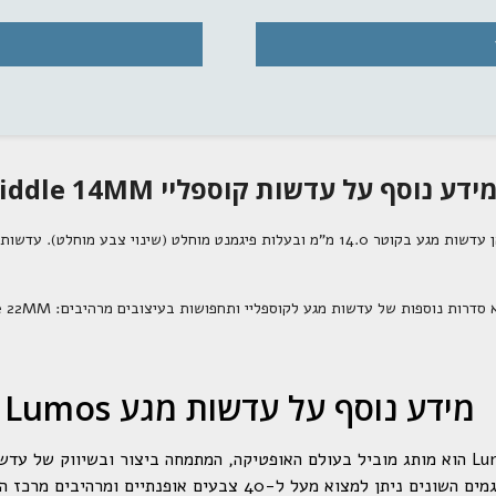
שלנו
כדאי להצטרף לקבלת עדכו
מידע על מבצעים ו
ידע נוסף על עדשות קוספליי Riddle 14MM
הרשמ
ע בקוטר 14.0 מ"מ ובעלות פיגמנט מוחלט (שינוי צבע מוחלט). עדשות מגע לקוספליי ואפקטים אלו מגיעות בשלל אפקטים ודגמים.
 סדרות נוספות של עדשות מגע לקוספליי ותחפושות בעיצובים מרהיבים:
le 22MM
לא ת
מידע נוסף על עדשות מגע Lumos
מותג עדשות המגע Lumos הוא מותג מוביל בעולם האופטיקה, המתמחה ביצור ובשיווק ש