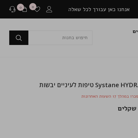
רשימת
0
0
0
אנחנו כאן עבורך לכל שאלה
משאלות
פריטים
ים
לפני רכישה
בכל שאלה או התלבטות ניתן ליצור איתנו קשר במגוון
דרכים שונות.
שאלה למומחים
Systa טיפות לעיניים יבשות
או לבקר בדף שאלות ותשובות שלנו
כרו במהלך
17
השעות האחרונות
יצירת קשר ב Whatsapp
בין אם יש לך צורך בהתייעצות לפני רכישה או בירור
משלוח שמתעכב, ניתן ליצור איתנו קשר ישיר באמצעות
Whatsapp עם כל שאלה או בעיה.