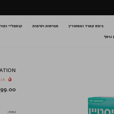
גיפט קארד ומסתורין
תמיסות וטיפות
קוספליי ופור
 נוסף
ne HYDRATION
6
נמ
99.00 שקלים
כמות: