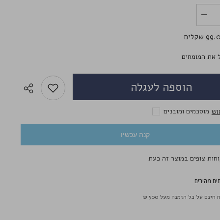
הפחת
לשליחת הודעה
את
הכמות
9 שקלים
עבור
Systane
HYDRATION
HYD
 את המומחים
טיפות
לעיניים
יבשות
הוספה לעגלה
מוסכמים ומובנים
וש
קנה עכשיו
ים מהירים
חינם על כל הזמנה מעל 500 ₪