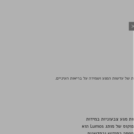
 התפוצה
ם מיוחדים לקבלת
רים חדשים
רת של עדשות המגע ושמירה על בריאות העיניים.
ל עדשות מגע צבעוניות במידות
ובצבעים מגוונים. בין הדגמים השונים ניתן למצוא מעל ל-40 צבעים אופנתיים ומרהיבים מרכז הפוקוס של מותג Lumos הוא
תמחה בחידוש ובחדשנות,