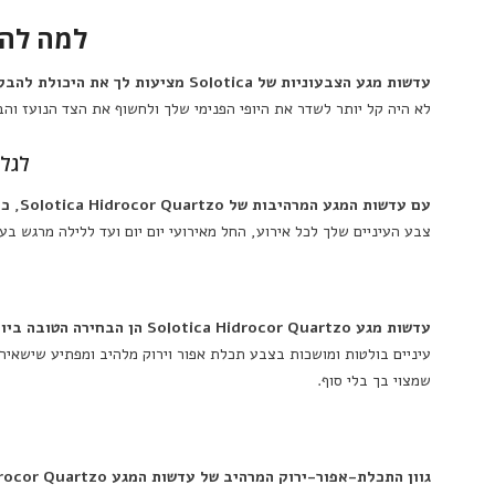
למה להשתמש בע
עדשות מגע הצבעוניות של Solotica מציעות לך את היכולת להבליט ולהתמקד במראה הפנימי שלך
לא היה קל יותר לשדר את היופי הפנימי שלך ולחשוף את הצד הנועז והב
לגלות 
עם עדשות המגע המרהיבות של Solotica Hidrocor Quartzo, כיף לשדר את חוש הסטייל והאופנה שלך בכל זמן ובכל מקום
צבע העיניים שלך לכל אירוע, החל מאירועי יום יום ועד ללילה מרגש בעי
עדשות מגע Solotica Hidrocor Quartzo הן הבחירה הטובה ביותר למראה ייחודי ומהפנט
עיניים בולטות ומושכות בצבע תכלת אפור וירוק מלהיב ומפתיע שישאיר ר
שמצוי בך בלי סוף.
גוון התכלת-אפור-ירוק המרהיב של עדשות המגע Solotica Hidrocor Quartzo הם התוצאה של מאמץ של המון אהבה ויצירה