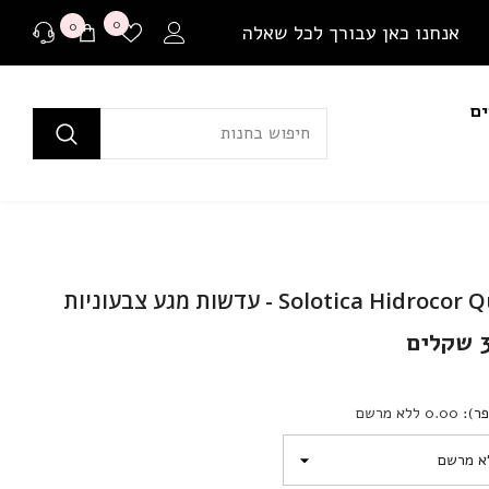
רשימת
0
0
0
אנחנו כאן עבורך לכל שאלה
משאלות
פריטים
ים
לפני רכישה
בכל שאלה או התלבטות ניתן ליצור איתנו קשר במגוון
דרכים שונות.
שאלה למומחים
Solotica Hidr - עדשות מגע צבעוניות
או לבקר בדף שאלות ותשובות שלנו
ם
יצירת קשר ב Whatsapp
ר):
0.00 ללא מרשם
בין אם יש לך צורך בהתייעצות לפני רכישה או בירור
משלוח שמתעכב, ניתן ליצור איתנו קשר ישיר באמצעות
Whatsapp עם כל שאלה או בעיה.