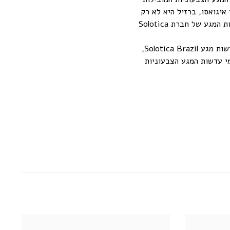
איגואסו, ברזיל היא לא רק
המדינה הגדולה ביותר בדרום אמריקה, אלא גם המרהיבה והתוססת ביותר, בדיוק כמו כל דגמי עדשות המגע של חברת Solotica
אין לנו מספיק מילים כדי לתאר את כמות החשיבה, ותשומת הלב שמושקעים בכל גוון ודגם של עדשות מגע Solotica Brazil,
י עדשות המגע הצבעוניות