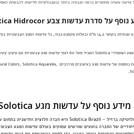
של
ל עדשה עשויה מחומרים ברמה הגבוהה ביותר ובטכנולוגיות חדישות להבטחת האפק
כדאי להצטרף לקבלת ע
וסף על סדרת עדשות צבע Solotica Hidrocor
מידע על מבצעים
אלו עדשות מגע שנתיות בקוטר 14.2 מ"מ ובעלות פיגמנט גבוה, כל עדשות המ
הרש
גע הפופולרי
Solotica
המכיל מעל 60 דגמי עדשות מגע צבעוניות עם עיצוב צעיר ואופנתי.
ת נוספות של עדשות מגע בעיצובים מרהיבים:
,
Solotica Aquarella
,
ural Colors
,
So
לא
מידע נוסף על עדשות מגע Solotica
רה חלוצית וחדשנית בתחום עדשות המגע הצבעוניות.
יחודיים של החברה נוטעים שורשים עמוקים בעולם עדשות המגע הצבעוניות 
אלמנטים הקסומים ביותר בטבע, כדי לפתח בהשראתם את דגמי עדשות ה