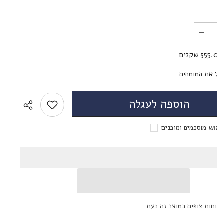
לשליחת הודעה
הפחת
את
הכמות
35 שקלים
עבור
Solotica
Hidrocor
 את המומחים
Quartzo
-
עדשות
הוספה לעגלה
מגע
צבעוניות
מוסכמים ומובנים
וש