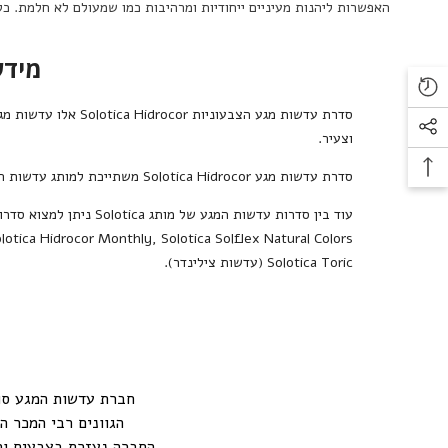
האפשרות ליהנות מעיניים ייחודיות ומרהיבות כמו שמעולם לא חלמת. כ
מידע נ
סדרת עדשות מגע הצבעוניות
Solotica Hidrocor
וצעיר.
סדרת עדשות מגע
Solotica Hidrocor
משתייכת למותג עדשות המ
עוד בין סדרות עדשות המגע של מותג
Solotica
ניתן למצוא סדרו
lotica Hidrocor Monthly
,
Solotica Solflex Natural Colors
Solotica Toric (עדשות צילינדר)
.
חברת עדשות המגע סולוטיקה ברזיל - Solotica Brazil היא חב
הגוונים רבי המכר ה
החברה נעזרת בצבעים וה