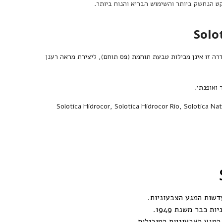
נו
ט הנחשק ביותר והשימוש הבריא והנוח ביותר.
דכונים מיוחדים לקבלת
 ומוצרים חדשים
גע הצבעוניות בסדרה זו אינן מכילות טבעת תוחמת (פס תוחם), ליצירת מראה רענן
מה
Solotica Hidrocor
,
Solotica Hidrocor Rio
,
Solotica Nat
 תודה
כבר משנת 1949.
מגע הצבעוניות המובילות