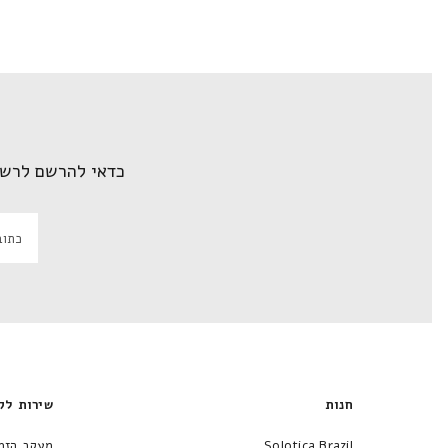
כדאי להרשם לרשי
חנות
שירות לק
Solotica Brazil
מעקב הזמ