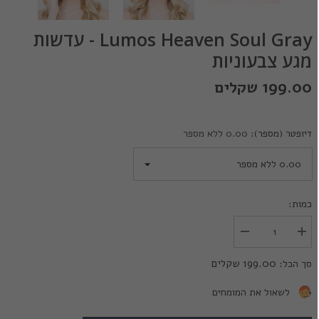
Lumos Heaven Soul Gray - עדשות
מגע צבעוניות
199.00 שקלים
דיופטר (מספר):
0.00 ללא מספר
כמות:
הגדל
הפחת
את
את
הכמות
הכמות
199.00 שקלים
סך הכל:
עבור
עבור
Lumos
Lumos
Heaven
Heaven
לשאול את המומחים
Soul
Soul
Gray
Gray