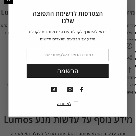
מידע נוסף על סדרת עדשות צבע Lumos Heaven
הצטרפות לרשימת התפוצה
שלנו
דרת עדשות מגע הצבעוניות
Lumos Heaven
אלו עדשות מגע בקוטר 14.0 מ"מ
כדאי להצטרף לקבלת עדכונים מיוחדים לקבלת
בעלות פיגמנט באטימות גבוהה, כל עדשות המגע הצבעוניות בסדרה זו מכילות
מידע על מבצעים ומוצרים חדשים
בעת תוחמת (פס תוחם) ליצירת מראה טבעי במיוחד.
דרת עדשות מגע
Lumos Heaven
משתייכת למותג עדשות המגע
פופולרי
Lumos
המכיל מעל 40 דגמי עדשות מגע צבעוניות עם עיצוב צעיר
אופנתי.
הרשמה
וד בין סדרות עדשות המגע של מותג
Lumos
ניתן למצוא סדרות נוספות של
דשות מגע בעיצובים מרהיבים:
Lumos
,
Lumos Natural
,
Lumos Sweety
.
Glow
,
Lumos Hypnotic
,
Lumos Heave
לא תודה
מידע נוסף על עדשות מגע Lumos
מותג עדשות המגע Lumos הוא מותג מוביל בעולם האופטיקה,