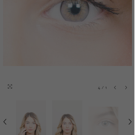
4
/
1