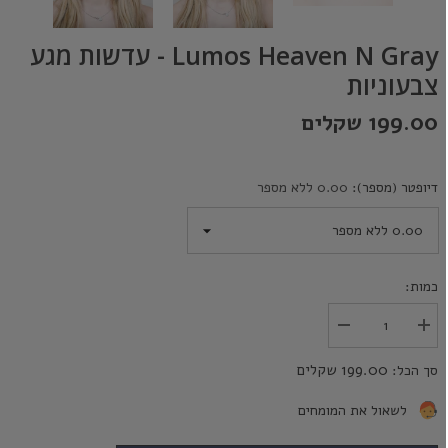
Lumos Heaven N Gray - עדשות מגע
צבעוניות
199.00 שקלים
דיופטר (מספר):
0.00 ללא מספר
כמות:
הגדל
הפחת
את
את
הכמות
הכמות
199.00 שקלים
סך הכל:
עבור
עבור
Lumos
Lumos
Heaven
Heaven
לשאול את המומחים
N
N
Gray
Gray