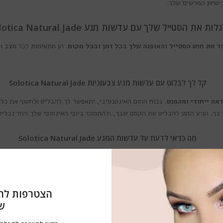
יטחון המרשים שלך.
לות את הסטייל שלך עם עדשות מגע Solotica Natural Jade
. הן מתאימות לכל מצב וא
קל לך לבלוט עם עדשות מגע צבעוניות Solotica Natural Jade
. בכוח החום האינטנסיבי, יתאפשר לך להבליט ולחטוף את כל
. הגיע הזמן להבליט את הקסם שבך, ולהתמקד ביופי האינסופי שלך ויחד נבליט את
מה כדאי לדעת על עדשות המגע Solotica Natural Jade
. המומחים שלנו השקיעו שנים רבות במ
מה הגבוהה ביותר ובטכנולוגיות חדישות להבטחת האפקט הנחשק ביותר והשימוש ה
הצטרפות לר
 סדרת עדשות צבע Solotica Natural Colors
ש
אלו עדשות מגע שנתיות בקוטר 14.2 מ"מ ובעלות פיגמנט עדין, כל ע