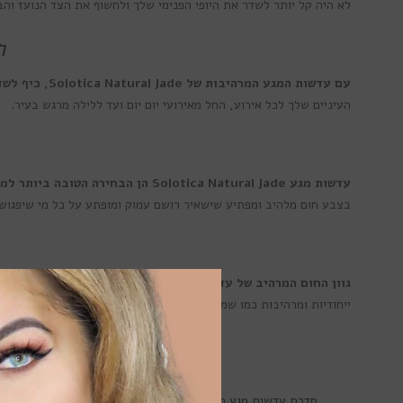
לא היה קל יותר לשדר את היופי הפנימי שלך ולחשוף את הצד הנועז והב
לג
עם עדשות המגע המרהיבות של Solotica Natural Jade, כיף לשדר את חוש הסטייל והאופנה שלך בכל זמן ובכל מקום
העיניים שלך לכל אירוע, החל מאירועי יום יום ועד ללילה מרגש בעיר.
עדשות מגע Solotica Natural Jade הן הבחירה הטובה ביותר למראה ייחודי ומהפנט
בצבע חום מלהיב ומפתיע שישאיר רושם עמוק ומופתע על כל מי שיפגוש בך
גוון החום המרהיב של עדשות המגע Solotica Natural Jade הם התוצאה של מאמץ של המון אהבה ויצירה
ייחודיות ומרהיבות כמו שמעולם לא חלמת. כל עדשה עשויה מחומרים בר
מידע נוסף על
סדרת עדשות מגע הצבעוניות
Solotica Natural Colors