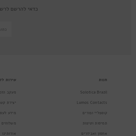
כדאי להרשם לרשי
חנות
שירות לק
Solotica Brazil
מעקב הזמ
Lumos Contacts
יצירת קשר
קוספליי ופורים
מידע לעסק
תמיסות וטיפות
משלוחים ו
אחסון ואביזרים
אודותינו