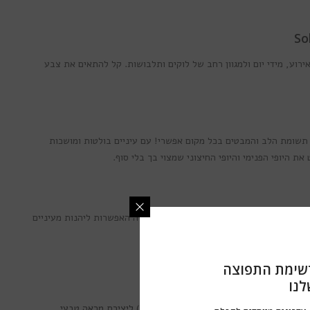
ירוע, מידי יום ולמגוון רחב של לוקים ותלבושות. קל להתאים את צבע
 תשומת הלב והמבטים בכל מקום אפשרי! עם עיניים בולטות ומושכות
 היופי הפנימי והיופי החיצוני שמצוי בך בלי סוף.
ציאת הגוונים המושלמים ביותר, כך שלך תהיה האפשרות ליהנות מעיניים
בריא והנוח ביותר.
שימת התפוצה
לנו
דשות המגע הצבעוניות בסדרה זו מכילות טבעת תוחמת (פס תוחם) ליצירת מראה טבעי