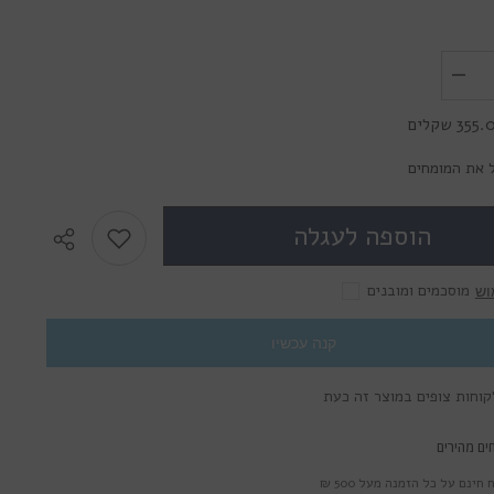
לשליחת הודעה
הפחת
את
הכמות
35 שקלים
עבור
Solotica
Natural
 את המומחים
Colors
Jade-
עדשות
הוספה לעגלה
מגע
צבעוניות
מוסכמים ומובנים
וש
קנה עכשיו
ים מהירים
חינם על כל הזמנה מעל 500 ₪