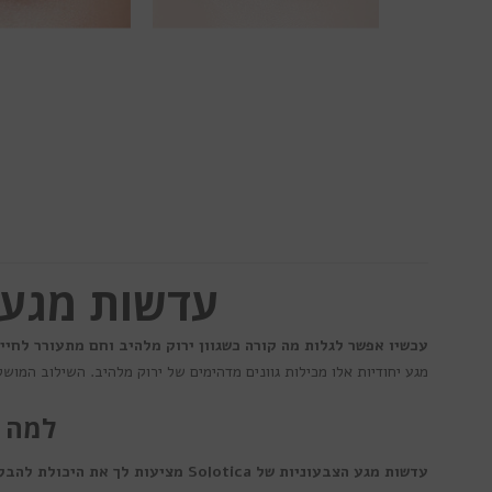
עדשות מגע Solotica Natural Jade - תיאור מו
עכשיו אפשר לגלות מה קורה כשגוון ירוק מלהיב וחם מתעורר לחיים - בעזרת 
מגע יחודיות אלו מכילות גוונים מדהימים של ירוק מלהיב. השילוב המושל
למה להשת
עדשות מגע הצבעוניות של Solotica מציעות לך את היכולת להבליט ולהתמקד במראה הפנימי שלך