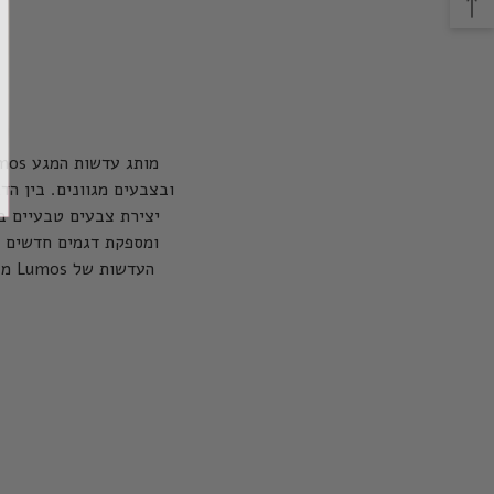
יצירת צבעים טבעיים ב
ומספקת דגמים חדשים ומ
העד