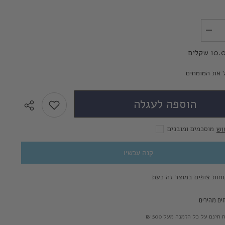
לשליחת הודעה
הפחת
את
הכמות
1 שקלים
עבור
מחסנית
Tube
 את המומחים
לאחסון
עדשות
מגע
הוספה לעגלה
בעיצוב
חדש
+
ציוד
מוסכמים ומובנים
וש
לטיפול
בעדשות
קנה עכשיו
ים מהירים
חינם על כל הזמנה מעל 500 ₪